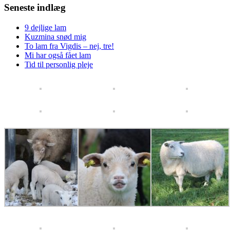
Seneste indlæg
9 dejlige lam
Kuzmina snød mig
To lam fra Vigdis – nej, tre!
Mi har også fået lam
Tid til personlig pleje