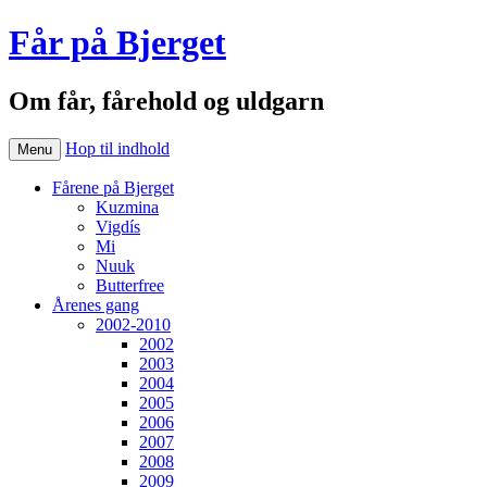
Får på Bjerget
Om får, fårehold og uldgarn
Hop til indhold
Menu
Fårene på Bjerget
Kuzmina
Vigdís
Mi
Nuuk
Butterfree
Årenes gang
2002-2010
2002
2003
2004
2005
2006
2007
2008
2009