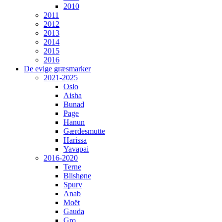
2010
2011
2012
2013
2014
2015
2016
De evige græsmarker
2021-2025
Oslo
Aisha
Bunad
Page
Hanun
Gærdesmutte
Harissa
Yavapai
2016-2020
Terne
Blishøne
Spurv
Anab
Moët
Gauda
Gro