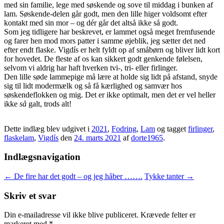
med sin familie, lege med søskende og sove til middag i bunken af
lam. Søskende-delen går godt, men den lille higer voldsomt efter
kontakt med sin mor – og dér går det altså ikke så godt.
Som jeg tidligere har beskrevet, er lammet også meget fremfusende
og farer hen mod mors patter i samme øjeblik, jeg sætter det ned
efter endt flaske. Vigdís er helt fyldt op af småbørn og bliver lidt kort
for hovedet. De fleste af os kan sikkert godt genkende følelsen,
selvom vi aldrig har haft hverken tvi-, tri- eller firlinger.
Den lille søde lammepige må lære at holde sig lidt på afstand, snyde
sig til lidt modermælk og så få kærlighed og samvær hos
søskendeflokken og mig. Det er ikke optimalt, men det er vel heller
ikke
så
galt, trods alt!
Dette indlæg blev udgivet i
2021
,
Fodring
,
Lam
og tagget
firlinger
,
flaskelam
,
Vigdís
den
24. marts 2021
af
dorte1965
.
Indlægsnavigation
←
De fire har det godt – og jeg håber …….
Tykke tanter
→
Skriv et svar
Din e-mailadresse vil ikke blive publiceret.
Krævede felter er
markeret med
*