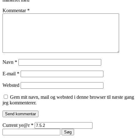
Kommentar
*
Navn
*
E-mail
*
Websted
Gem mit navn, mail og websted i denne browser til næste gang
jeg kommenterer.
Current ye@r
*
Søg
efter: