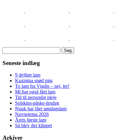
Søg
efter:
Seneste indlæg
9 dejlige lam
Kuzmina snød mig
To lam fra Vigdis – nej, tre!
Mi har også fået lam
Tid til personlig pleje
Solskins-påske-tirsdag
Nuuk har fået søndagslam
Navnetema 2026
Årets første lam
Så blev der klippet
Arkiver