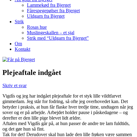
Lammekød fra Bjerget
Fårespegepølser fra Bjerget
Uldgarn fra Bjerget
Strik
Rosas hue
Muslingeskallen – et sjal
Strik med “Uldgarn fra Bjerget”
Om
Kontakt
Plejeaftale indgået
Skriv et svar
Vigdís og jeg har indgået plejeaftale for et styk lille vildtfarvet
gimmerlam. Jeg står for fodring, så ofte jeg overhovedet kan. Det
betyder i praksis, at hun får flaske hver tredje time, undtagen når jeg
sover og er på arbejde. Arbejdet holder pause i påskedagene – og
derefter er den lille pige blevet lidt ældre.
Aftalen med Vigdís går på, at hun passer de andre tre lam fuldtids,
og det gør hun så fint.
Tak for det! Derudover skal hun lade den lille frøken være sammen