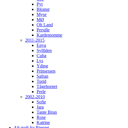
Pyt
Blomst
Myse
MØ
Oh Land
Persille
Kardemomme
2011-2015
Enya
Sylfiden
Cuba
Lys
Yding
Prinsessen
Safran
Turid
Tågehornet
Perle
2002-2010
Sofie
Jara
Tante Brun
Rose
Katrine
Alt godt fra Bjerget