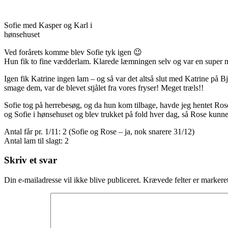
Sofie med Kasper og Karl i
hønsehuset
Ved forårets komme blev Sofie tyk igen 😉
Hun fik to fine vædderlam. Klarede læmningen selv og var en super m
Igen fik Katrine ingen lam – og så var det altså slut med Katrine på 
smage dem, var de blevet stjålet fra vores fryser! Meget træls!!
Sofie tog på herrebesøg, og da hun kom tilbage, havde jeg hentet Ros
og Sofie i hønsehuset og blev trukket på fold hver dag, så Rose kunne 
Antal får pr. 1/11: 2 (Sofie og Rose – ja, nok snarere 31/12)
Antal lam til slagt: 2
Skriv et svar
Din e-mailadresse vil ikke blive publiceret.
Krævede felter er marker