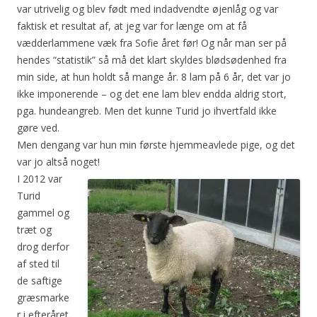
var utrivelig og blev født med indadvendte øjenlåg og var
faktisk et resultat af, at jeg var for længe om at få
vædderlammene væk fra Sofie året før! Og når man ser på
hendes “statistik” så må det klart skyldes blødsødenhed fra
min side, at hun holdt så mange år. 8 lam på 6 år, det var jo
ikke imponerende – og det ene lam blev endda aldrig stort,
pga. hundeangreb. Men det kunne Turid jo ihvertfald ikke
gøre ved.
Men dengang var hun min første hjemmeavlede pige, og det
var jo altså noget!
I 2012 var
Turid
gammel og
træt og
drog derfor
af sted til
de saftige
græsmarke
r i efteråret.