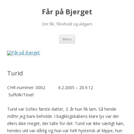
Får på Bjerget
Om får, fårehold og uldgarn
Hop
Menu
til
indhold
Turid
CHR-nummer: 0002 6.2.2005 – 20.9.12
Suffolk/Texel
Turid var Sofies første datter, 3. år hun fik lam. Så hende
måtte
jeg bare beholde. I bagklogskabens klare lys var der
ellers ikke meget, der talte for det: Turid var ikke særligt køn,
hendes uld var dårlig og hun var helt hysterisk at klippe, hun