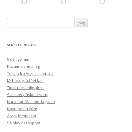
Søg
efter:
SENESTE INDLÆG
9 dejlige lam
Kuzmina snød mig
To lam fra Vigdis – nej, tre!
Mi har også fået lam
Tid til personlig pleje
Solskins-påske-tirsdag
Nuuk har fået søndagslam
Navnetema 2026
Årets første lam
Så blev der klippet