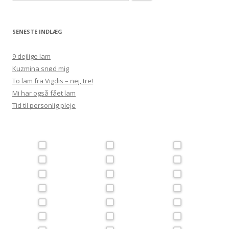
efter:
SENESTE INDLÆG
9 dejlige lam
Kuzmina snød mig
To lam fra Vigdis – nej, tre!
Mi har også fået lam
Tid til personlig pleje