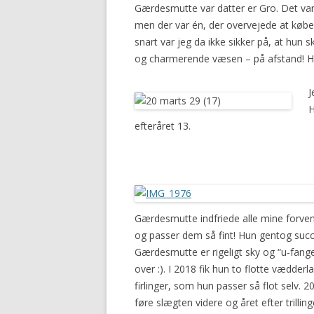
Gærdesmutte var datter er Gro. Det var 
2016
men der var én, der overvejede at køb
snart var jeg da ikke sikker på, at hun 
og charmerende væsen – på afstand! Hun
J
H
efteråret 13.
Gærdesmutte indfriede alle mine forvent
og passer dem så fint! Hun gentog succe
Gærdesmutte er rigeligt sky og “u-fangeli
over :). I 2018 fik hun to flotte væd
firlinger, som hun passer så flot selv. 20
føre slægten videre og året efter trill