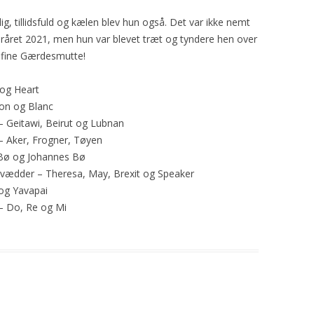
g, tillidsfuld og kælen blev hun også. Det var ikke nemt
råret 2021, men hun var blevet træt og tyndere hen over
u fine Gærdesmutte!
og Heart
on og Blanc
 Geitawi, Beirut og Lubnan
 Aker, Frogner, Tøyen
 Bø og Johannes Bø
ædder – Theresa, May, Brexit og Speaker
og Yavapai
– Do, Re og Mi