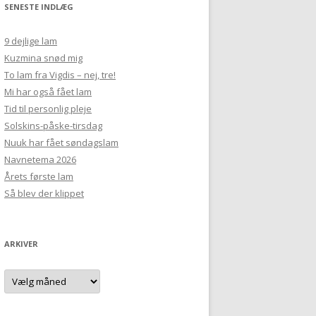
SENESTE INDLÆG
9 dejlige lam
Kuzmina snød mig
To lam fra Vigdis – nej, tre!
Mi har også fået lam
Tid til personlig pleje
Solskins-påske-tirsdag
Nuuk har fået søndagslam
Navnetema 2026
Årets første lam
Så blev der klippet
ARKIVER
Arkiver