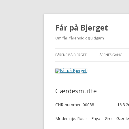
Får på Bjerget
Om får, fårehold og uldgarn
FÅRENE PÅ BJERGET
ÅRENES GANG
KUZMINA
2002-2010
VIGDÍS
2011
Gærdesmutte
MI
2012
NUUK
2013
CHR-nummer: 00088 16.3.20
BUTTERFREE
2014
Moderlinje: Rose – Enya – 
2015