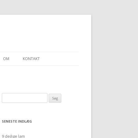
OM
KONTAKT
E
SKALLEN – ET SJAL
Søg
D “ULDGARN FRA
efter:
SENESTE INDLÆG
9 dejlige lam