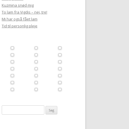
Kuzmina snød mig
To lam fra Vigdis – nej, tre!
Mi har også fået lam
Tid til personlig pleje
Søg
efter: