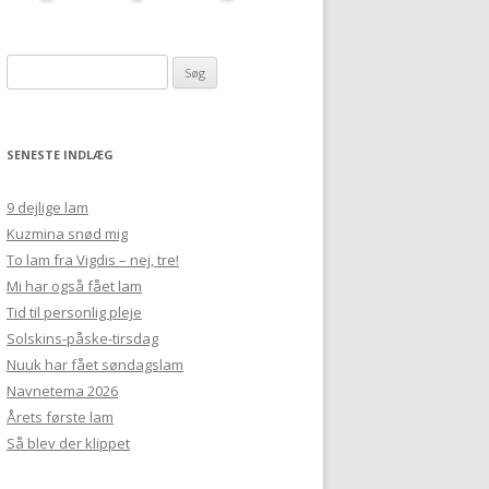
Søg
efter:
SENESTE INDLÆG
9 dejlige lam
Kuzmina snød mig
To lam fra Vigdis – nej, tre!
Mi har også fået lam
Tid til personlig pleje
Solskins-påske-tirsdag
Nuuk har fået søndagslam
Navnetema 2026
Årets første lam
Så blev der klippet