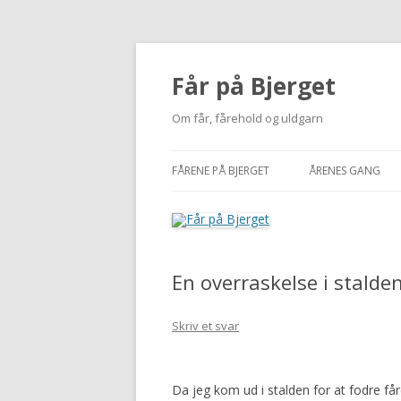
Får på Bjerget
Om får, fårehold og uldgarn
FÅRENE PÅ BJERGET
ÅRENES GANG
KUZMINA
2002-2010
VIGDÍS
2011
En overraskelse i stalde
MI
2012
NUUK
2013
Skriv et svar
BUTTERFREE
2014
Da jeg kom ud i stalden for at fodre fåre
2015