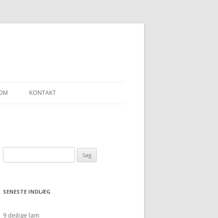
OM
KONTAKT
LLEN – ET SJAL
Søg
“ULDGARN FRA
efter:
SENESTE INDLÆG
9 dejlige lam