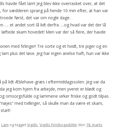
gdís havde fået lam! Jeg blev ikke overrasket over, at det
2008
HARISSA
GAUDA
YDING
ROSE
, for vædderen sprang på hende 10 min efter, at han var
 troede først, det var om nogle dage.
2009
YAVAPAI
GRO
PRINSESSEN
KATRINE
n …. et andet sort lå lidt derfra ….og hvad var det der lå
t løftede skam hovedet! Men var der så flere, der havde
2010
PYT
SAFRAN
n med firlinger! Tre sorte og et hvidt, tre piger og en
BLOMST
TURID
 lam plus det løse. Jeg har ingen anelse haft, hun var ikke
MYSE
TÅGEHORNET
MØ
PERLE
 på lidt Æblehave-græs i eftermiddagssolen. Jeg var da
OH LAND
 da jeg kom hjem fra arbejde, men yveret er blødt og
PERSILLE
ig og omsorgsfulde og lammene virker friske og godt tilpas.
l “nøjes” med tvillinger, så skulle man da være et skarn,
KARDEMOMME
start!
,
Lam
og tagget
Vigdís
,
Vigdís Finnbogadóttir
den
18. marts