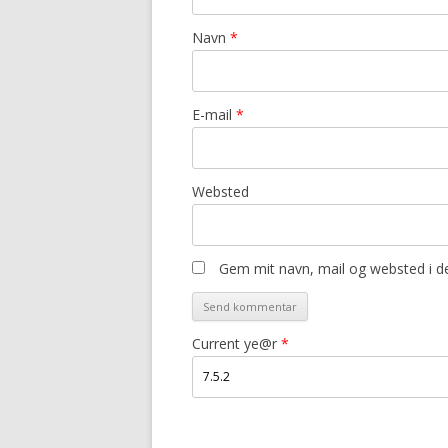
Navn
*
E-mail
*
Websted
Gem mit navn, mail og websted i d
Current ye@r
*