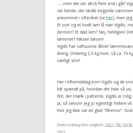
….. men der
var
altså flere end i går! Vi
2016
var hende, der skulle begynde sæsonen
ankommet i efteråret (se
her
), men jeg
Et sort og et hvidt lam lå nær Vigdís, me
derovre? Et død lam? Nej, heldigvis! De
læmmet? Niksen biksen!
Vigdís har saftsusme åbnet læmmesæsone
dreng. Omkring 2,5 kg hver, så ca. 10 kg
særligt stor!
Her i eftermiddag kom Vigdís og de små
lidt spændt på, hvordan det hele så ud,
fint, der mælk i patterne, Vigdís er rol
Ja, så selvom jeg jo egentligt hellere vi
hvis jeg ikke var en glad “fåremor”. God 
Dette indlæg blev udgivet i
2021
,
Får
,
Forår
2021
.