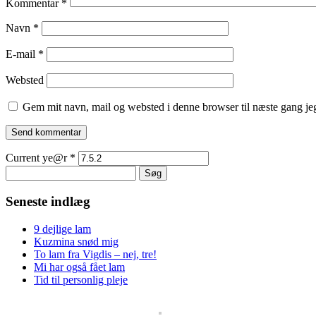
Kommentar
*
Navn
*
E-mail
*
Websted
Gem mit navn, mail og websted i denne browser til næste gang j
Current ye@r
*
Søg
efter:
Seneste indlæg
9 dejlige lam
Kuzmina snød mig
To lam fra Vigdis – nej, tre!
Mi har også fået lam
Tid til personlig pleje