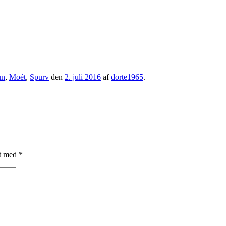
un
,
Moét
,
Spurv
den
2. juli 2016
af
dorte1965
.
et med
*