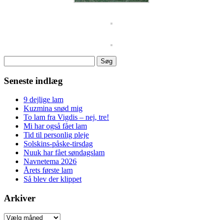
Søg
efter:
Seneste indlæg
9 dejlige lam
Kuzmina snød mig
To lam fra Vigdis – nej, tre!
Mi har også fået lam
Tid til personlig pleje
Solskins-påske-tirsdag
Nuuk har fået søndagslam
Navnetema 2026
Årets første lam
Så blev der klippet
Arkiver
Arkiver