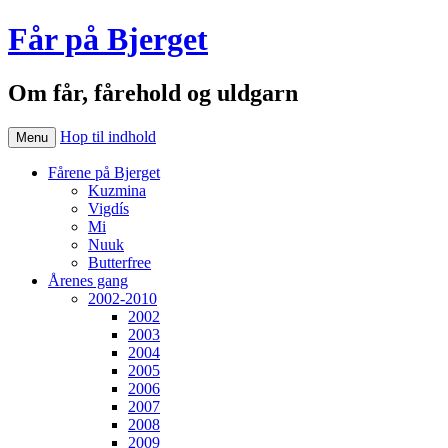
Får på Bjerget
Om får, fårehold og uldgarn
Hop til indhold
Menu
Fårene på Bjerget
Kuzmina
Vigdís
Mi
Nuuk
Butterfree
Årenes gang
2002-2010
2002
2003
2004
2005
2006
2007
2008
2009