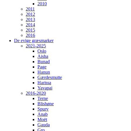
2010
2011
2012
2013
2014
2015
2016
De evige græsmarker
2021-2025
Oslo
Aisha
Bunad
Page
Hanun
Gærdesmutte
Harissa
Yavapai
2016-2020
Terne
Blishøne
Spurv
Anab
Moët
Gauda
Gro