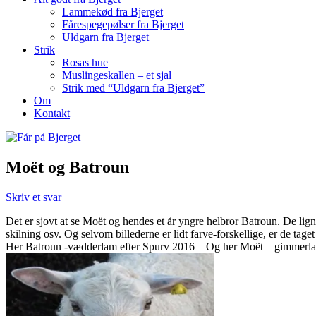
Lammekød fra Bjerget
Fårespegepølser fra Bjerget
Uldgarn fra Bjerget
Strik
Rosas hue
Muslingeskallen – et sjal
Strik med “Uldgarn fra Bjerget”
Om
Kontakt
Moët og Batroun
Skriv et svar
Det er sjovt at se Moët og hendes et år yngre helbror Batroun. De 
skilning osv. Og selvom billederne er lidt farve-forskellige, er de ta
Her Batroun -vædderlam efter Spurv 2016 – Og her Moët – gimmerla