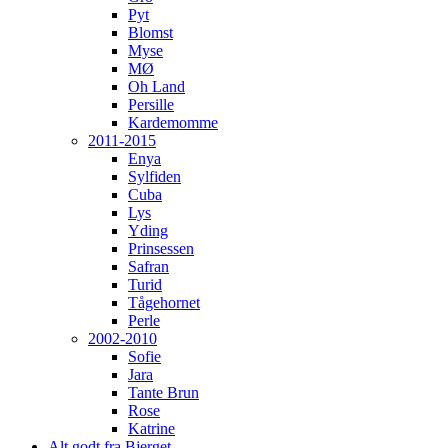
Pyt
Blomst
Myse
MØ
Oh Land
Persille
Kardemomme
2011-2015
Enya
Sylfiden
Cuba
Lys
Yding
Prinsessen
Safran
Turid
Tågehornet
Perle
2002-2010
Sofie
Jara
Tante Brun
Rose
Katrine
Alt godt fra Bjerget