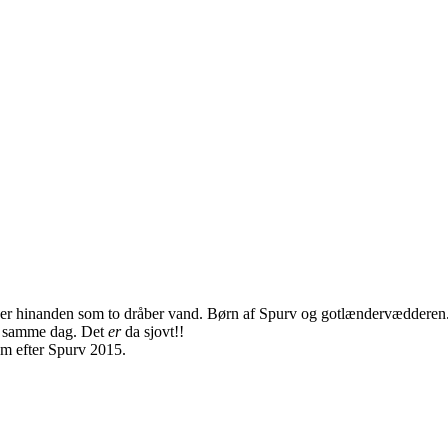
ligner hinanden som to dråber vand. Børn af Spurv og gotlændervædder
get samme dag. Det
er
da sjovt!!
m efter Spurv 2015.