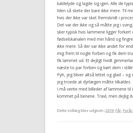
kaldelyde og lagde sig igen. Alle de ty
2016
Men så skete der bare ikke mere. Til mid
hvis der ikke var sket fremskridt i proc
Det var der ikke og så måtte jeg i sving
sker typisk hvis lammene ligger forkert 
fødselskanalen med min hånd og fingr
ikke mere. Så der var ikke andet for en
mig frem til nogle forben og fik dem tr
fik lammet ud. Et dejligt hvidt gimmerlam
næste to par forben og kørt dem i stillin
Pyh, jeg bliver altså lettet og glad – og 
jeg troede at dyrlægen måtte tilkaldes.
I må vente med billeder af lammene til 
kommet på benene. Travl, men dejlig d
Dette indlæg blev udgivet i
2019
,
Får
,
Forår