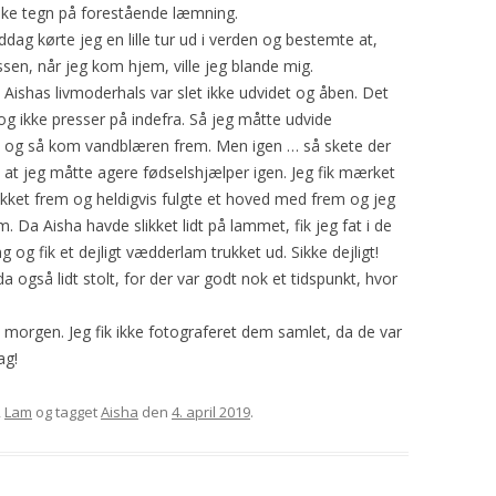
piske tegn på forestående læmning.
2008
HARISSA
GAUDA
YDING
ROSE
dag kørte jeg en lille tur ud i verden og bestemte at,
essen, når jeg kom hjem, ville jeg blande mig.
2009
YAVAPAI
GRO
PRINSESSEN
KATRINE
. Aishas livmoderhals var slet ikke udvidet og åben. Det
og ikke presser på indefra. Så jeg måtte udvide
2010
PYT
SAFRAN
e og så kom vandblæren frem. Men igen … så skete der
d at jeg måtte agere fødselshjælper igen. Jeg fik mærket
BLOMST
TURID
ukket frem og heldigvis fulgte et hoved med frem og jeg
MYSE
TÅGEHORNET
. Da Aisha havde slikket lidt på lammet, fik jeg fat i de
g og fik et dejligt vædderlam trukket ud. Sikke dejligt!
MØ
PERLE
da også lidt stolt, for der var godt nok et tidspunkt, hvor
OH LAND
i morgen. Jeg fik ikke fotograferet dem samlet, da de var
PERSILLE
ag!
KARDEMOMME
,
Lam
og tagget
Aisha
den
4. april 2019
.