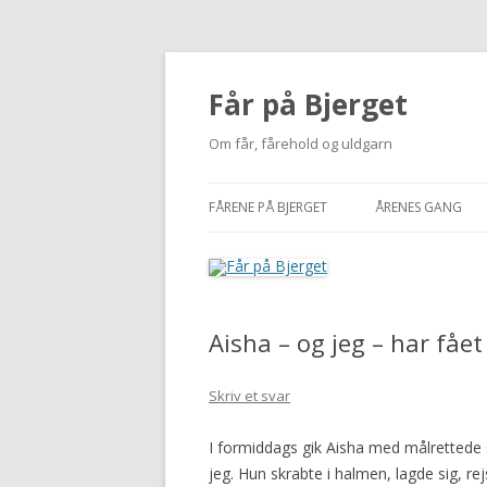
Får på Bjerget
Om får, fårehold og uldgarn
FÅRENE PÅ BJERGET
ÅRENES GANG
KUZMINA
2002-2010
VIGDÍS
2011
Aisha – og jeg – har fåe
MI
2012
NUUK
2013
Skriv et svar
BUTTERFREE
2014
I formiddags gik Aisha med målrettede skr
jeg. Hun skrabte i halmen, lagde sig, r
2015