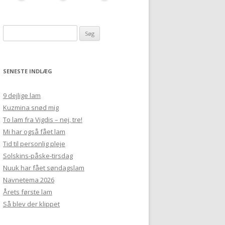
Søg
efter:
SENESTE INDLÆG
9 dejlige lam
Kuzmina snød mig
To lam fra Vigdis – nej, tre!
Mi har også fået lam
Tid til personlig pleje
Solskins-påske-tirsdag
Nuuk har fået søndagslam
Navnetema 2026
Årets første lam
Så blev der klippet