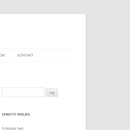
OM
KONTAKT
LLEN – ET SJAL
Søg
“ULDGARN FRA
efter:
SENESTE INDLÆG
9 dejlige lam