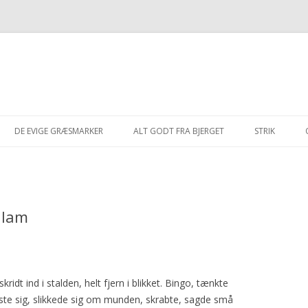
Hop
til
DE EVIGE GRÆSMARKER
ALT GODT FRA BJERGET
STRIK
indhold
2021-2025
2002
LAMMEKØD FRA BJERGET
OSLO
ROSAS HUE
2016-2020
2003
FÅRESPEGEPØLSER FRA BJERGET
AISHA
TERNE
MUSLINGESKA
t lam
2011-2015
2004
ULDGARN FRA BJERGET
BUNAD
BLISHØNE
ENYA
STRIK MED 
BJERGET”
2002-2010
2005
PAGE
SPURV
SYLFIDEN
SOFIE
2006
HANUN
ANAB
CUBA
JARA
idt ind i stalden, helt fjern i blikket. Bingo, tænkte
ejste sig, slikkede sig om munden, skrabte, sagde små
2007
GÆRDESMUTTE
MOËT
LYS
TANTE BRUN