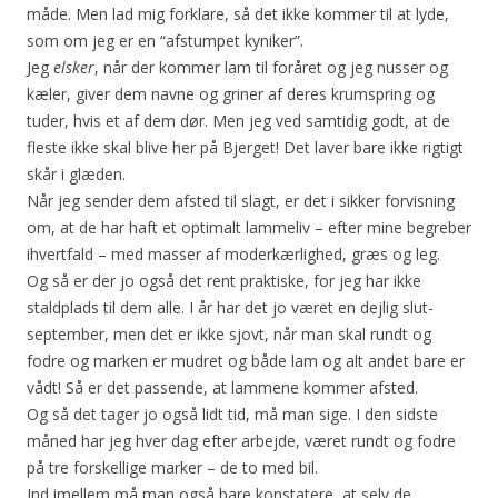
måde. Men lad mig forklare, så det ikke kommer til at lyde,
som om jeg er en “afstumpet kyniker”.
Jeg
elsker
, når der kommer lam til foråret og jeg nusser og
kæler, giver dem navne og griner af deres krumspring og
tuder, hvis et af dem dør. Men jeg ved samtidig godt, at de
fleste ikke skal blive her på Bjerget! Det laver bare ikke rigtigt
skår i glæden.
Når jeg sender dem afsted til slagt, er det i sikker forvisning
om, at de har haft et optimalt lammeliv – efter mine begreber
ihvertfald – med masser af moderkærlighed, græs og leg.
Og så er der jo også det rent praktiske, for jeg har ikke
staldplads til dem alle. I år har det jo været en dejlig slut-
september, men det er ikke sjovt, når man skal rundt og
fodre og marken er mudret og både lam og alt andet bare er
vådt! Så er det passende, at lammene kommer afsted.
Og så det tager jo også lidt tid, må man sige. I den sidste
måned har jeg hver dag efter arbejde, været rundt og fodre
på tre forskellige marker – de to med bil.
Ind imellem må man også bare konstatere, at selv de