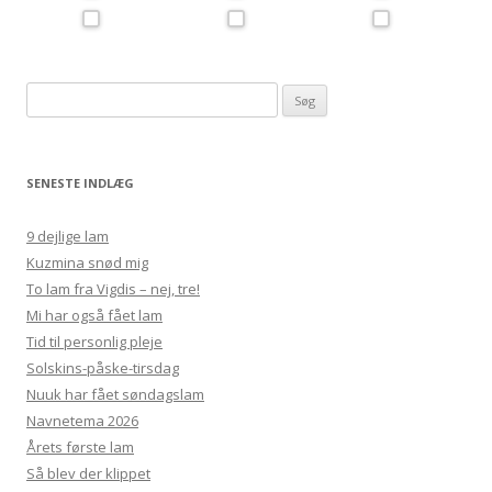
Søg
efter:
SENESTE INDLÆG
9 dejlige lam
Kuzmina snød mig
To lam fra Vigdis – nej, tre!
Mi har også fået lam
Tid til personlig pleje
Solskins-påske-tirsdag
Nuuk har fået søndagslam
Navnetema 2026
Årets første lam
Så blev der klippet