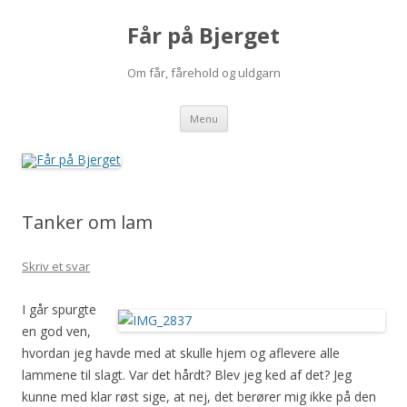
Får på Bjerget
Om får, fårehold og uldgarn
Hop
Menu
til
indhold
Tanker om lam
Skriv et svar
I går spurgte
en god ven,
hvordan jeg havde med at skulle hjem og aflevere alle
lammene til slagt. Var det hårdt? Blev jeg ked af det? Jeg
kunne med klar røst sige, at nej, det berører mig ikke på den