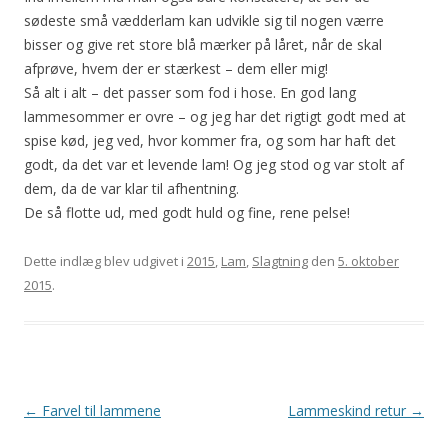
sødeste små vædderlam kan udvikle sig til nogen værre
bisser og give ret store blå mærker på låret, når de skal
afprøve, hvem der er stærkest – dem eller mig!
Så alt i alt – det passer som fod i hose. En god lang
lammesommer er ovre – og jeg har det rigtigt godt med at
spise kød, jeg ved, hvor kommer fra, og som har haft det
godt, da det var et levende lam! Og jeg stod og var stolt af
dem, da de var klar til afhentning.
De så flotte ud, med godt huld og fine, rene pelse!
Dette indlæg blev udgivet i
2015
,
Lam
,
Slagtning
den
5. oktober
2015
.
Indlægsnavigation
←
Farvel til lammene
Lammeskind retur
→