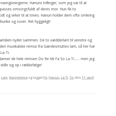
avngivningerne. Hanuns trillinger, som jeg var til at
2008
HARISSA
GAUDA
YDING
ROSE
g passes omsorgsfuldt af deres mor. Hun fik to
 og virker til at trives. Hanun holder dem ofte omkring
2009
YAVAPAI
GRO
PRINSESSEN
KATRINE
r bunke og sover. Ret hyggeligt!
2010
PYT
SAFRAN
t familien nyder sammen. De to vædderlam til venstre og
BLOMST
TURID
r den musikalske remse fra Gærdesmuttes lam, så her har
MYSE
TÅGEHORNET
La-Ti.
danner de hele remsen Do Re Mi Fa So La Ti…… men jeg
MØ
PERLE
 stille sig op i rækkefølge!
OH LAND
,
Lam
,
Navnetema
og tagget
Fa
,
Hanun
,
La-Ti
,
So
den
17. april
PERSILLE
KARDEMOMME