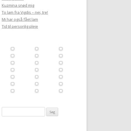
Kuzmina snød mig
To lam fra Vigdis – nej, tre!
Mi har også fået lam
Tid til personlig pleje
Søg
efter: