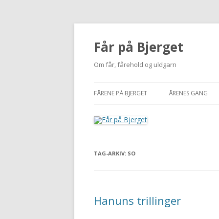
Får på Bjerget
Om får, fårehold og uldgarn
FÅRENE PÅ BJERGET
ÅRENES GANG
KUZMINA
2002-2010
VIGDÍS
2011
TAG-ARKIV:
SO
MI
2012
NUUK
2013
BUTTERFREE
2014
Hanuns trillinger
2015