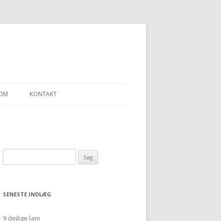
OM
KONTAKT
LLEN – ET SJAL
Søg
“ULDGARN FRA
efter:
SENESTE INDLÆG
9 dejlige lam