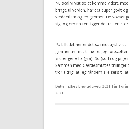
Nu skal vi vist se at komme videre med n
2016
bringe til verden, har det super godt o
vædderlam og en gimmer! De vokser godt
sig, og om natten ligger de tre i en sto
På billedet her er det så middagshvile
gimmerlammet til højre. Jeg fortsætte
vi drengene Fa (grå), So (sort) og pigen 
Sammen med Gærdesmuttes trillinger 
tror aldrig, at jeg får dem alle seks til at
Dette indlæg blev udgivet i
2021
,
Får
,
Forår
2021
.