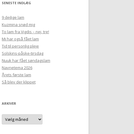
SENESTE INDLÆG
9 dejlige lam
Kuzmina snød mig
To lam fra Vigdis – nej, tre!
Mi har også fået lam
Tid til personlig pleje
Solskins-påske-tirsdag
Nuuk har fået søndagslam
Navnetema 2026
Årets første lam
Så blev der klippet
ARKIVER
Arkiver