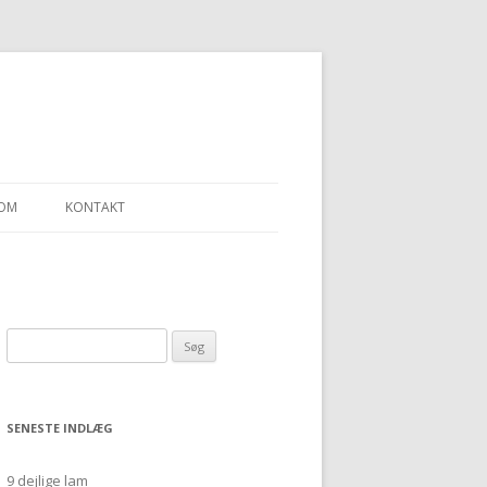
OM
KONTAKT
LLEN – ET SJAL
Søg
“ULDGARN FRA
efter:
SENESTE INDLÆG
9 dejlige lam