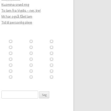
Kuzmina snød mig
To lam fra Vigdis – nej, tre!
Mi har også fået lam
Tid til personlig pleje
Søg
efter: