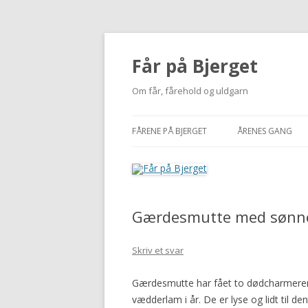
Får på Bjerget
Om får, fårehold og uldgarn
FÅRENE PÅ BJERGET
ÅRENES GANG
KUZMINA
2002-2010
VIGDÍS
2011
Gærdesmutte med sønn
MI
2012
NUUK
2013
Skriv et svar
BUTTERFREE
2014
Gærdesmutte har fået to dødcharmer
vædderlam i år. De er lyse og lidt til 
2015