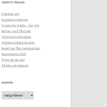
SENESTE INDLÆG
9 dejlige lam
Kuzmina snød mig
To lam fra Vigdis – nej, tre!
Mi har også fået lam
Tid til personlig pleje
Solskins-påske-tirsdag
Nuuk har fået søndagslam
Navnetema 2026
Årets første lam
Så blev der klippet
ARKIVER
Arkiver