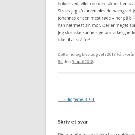
holder ved, eller om den falmer hen o
2016
Straks jeg så farven blev de navngivet 
Johannes er den mest røde – her på
bil
han nærmest sin mor. Der er meget spræl
Jeg skal ikke kunne sige om virkelighe
ikke til at stå for!
Dette indlæg blev udgivet i
2018
,
Får
,
Forår
Bø
den
9. april 2018
.
Indlægsnavigation
←
Firlingerne 3 + 1
Skriv et svar
Din e-mailadresse vil ikke blive publicere