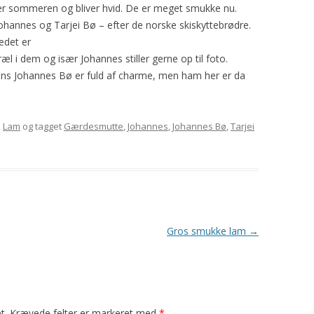
ver sommeren og bliver hvid. De er meget smukke nu.
2008
HARISSA
GAUDA
YDING
ROSE
Johannes og Tarjei Bø – efter de norske skiskyttebrødre.
ledet er
2009
YAVAPAI
GRO
PRINSESSEN
KATRINE
 i dem og især Johannes stiller gerne op til foto.
dens Johannes Bø er fuld af charme, men ham her er da
2010
PYT
SAFRAN
BLOMST
TURID
,
Lam
og tagget
Gærdesmutte
,
Johannes
,
Johannes Bø
,
Tarjei
MYSE
TÅGEHORNET
MØ
PERLE
OH LAND
PERSILLE
Gros smukke lam
→
KARDEMOMME
t.
Krævede felter er markeret med
*