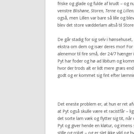
friske og glade og fulde af krudt – og 
2016
venstre
Blishøne, Storen, Terne
og
Lillen
også, men Lillen var bare så lille og bl
blev det store vædderlam altså til Store
De går stadig for sig selv i hønsehuset, 
ekstra om dem og især deres mor! For d
alenemor til fire små, der 24/7 hænger i
Pyt har foder og hø ad libitum og komm
hvor der trods alt er lidt mere græs end
godt og er kommet sig fint efter læmni
Det eneste problem er, at hun er ret afv
at Pyt også skulle være et racistfår – 
det sorte lam væk og flytter sig tit, nå
Pyt og giver hende en kløtur, og imens 
stille og roligt – og er slet ikke vild og