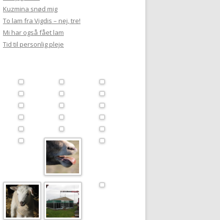
Kuzmina snød mig
To lam fra Vigdis – nej, tre!
Mi har også fået lam
Tid til personlig pleje