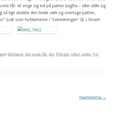
e får: At snige sig ind på patten bagfra – eller stille sig
 og så lige skubbe den hvide væk og overtage patten,
or” (Lidt som hofdamerne i “Svinedrengen” 😉 ) Smart!
agget
Blishøne
,
det sorte får
,
die
,
firlinger
,
Lillen
,
patte
,
Pyt
,
Navnetema
→