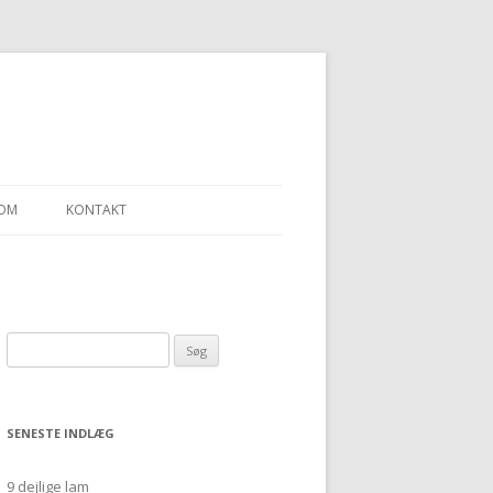
OM
KONTAKT
LLEN – ET SJAL
Søg
“ULDGARN FRA
efter:
SENESTE INDLÆG
9 dejlige lam