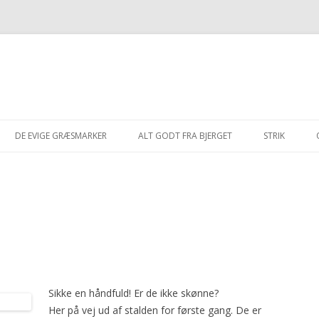
Hop
til
DE EVIGE GRÆSMARKER
ALT GODT FRA BJERGET
STRIK
indhold
2021-2025
2002
LAMMEKØD FRA BJERGET
OSLO
ROSAS HUE
2016-2020
2003
FÅRESPEGEPØLSER FRA BJERGET
AISHA
TERNE
MUSLINGESKA
2011-2015
2004
ULDGARN FRA BJERGET
BUNAD
BLISHØNE
ENYA
STRIK MED 
BJERGET”
2002-2010
2005
PAGE
SPURV
SYLFIDEN
SOFIE
2006
HANUN
ANAB
CUBA
JARA
Sikke en håndfuld! Er de ikke skønne?
Her på vej ud af stalden for første gang. De er
2007
GÆRDESMUTTE
MOËT
LYS
TANTE BRUN