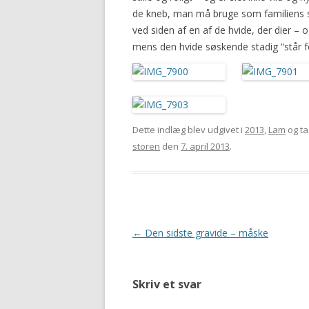
de kneb, man må bruge som familiens sort
ved siden af en af de hvide, der dier –
mens den hvide søskende stadig “står f
Dette indlæg blev udgivet i
2013
,
Lam
og t
storen
den
7. april 2013
.
Indlægsnavigation
←
Den sidste gravide – måske
Skriv et svar