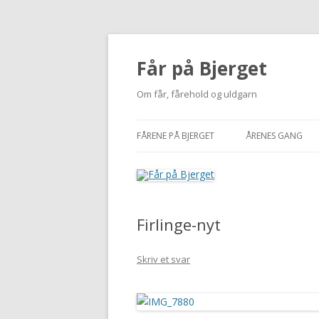
Får på Bjerget
Om får, fårehold og uldgarn
FÅRENE PÅ BJERGET
ÅRENES GANG
KUZMINA
2002-2010
VIGDÍS
2011
Firlinge-nyt
MI
2012
NUUK
2013
Skriv et svar
BUTTERFREE
2014
2015