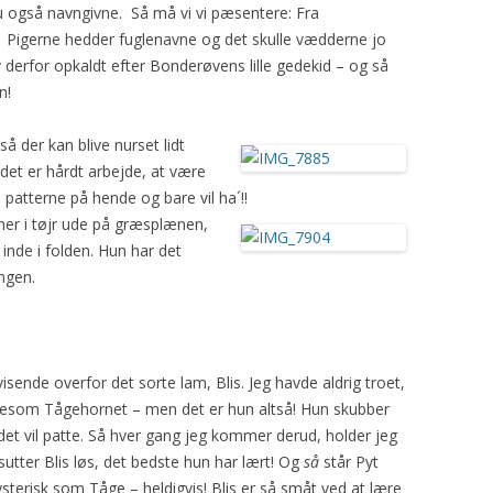
nu også navngivne. Så må vi vi pæsentere: Fra
2008
HARISSA
GAUDA
YDING
ROSE
.
Pigerne hedder fuglenavne og det skulle vædderne jo
ev derfor opkaldt efter Bonderøvens lille gedekid – og så
2009
YAVAPAI
GRO
PRINSESSEN
KATRINE
n!
2010
PYT
SAFRAN
så der kan blive nurset lidt
et er hårdt arbejde, at være
BLOMST
TURID
 patterne på hende og bare vil ha´!!
MYSE
TÅGEHORNET
er i tøjr ude på
græsplænen,
 inde i folden. Hun har det
MØ
PERLE
ngen.
OH LAND
PERSILLE
isende overfor det sorte lam, Blis. Jeg havde aldrig troet,
KARDEMOMME
ligesom Tågehornet – men det er hun altså! Hun skubber
r det vil patte. Så hver gang jeg kommer derud, holder jeg
sutter Blis løs, det bedste hun har lært! Og
så
står Pyt
 hysterisk som Tåge – heldigvis! Blis er så småt ved at lære