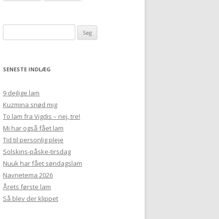
Søg
efter:
SENESTE INDLÆG
9 dejlige lam
Kuzmina snød mig
To lam fra Vigdis – nej, tre!
Mi har også fået lam
Tid til personlig pleje
Solskins-påske-tirsdag
Nuuk har fået søndagslam
Navnetema 2026
Årets første lam
Så blev der klippet