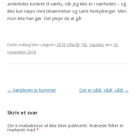
anderledes konkret til værks, når jeg ikke er i nærheden – og
ikke kun nøjes med tilnærmelser og sarte hentydninger. Men
mon ikke han gør. Det plejer da at gå!
Dette indlæg blev udgivet i
2019
,
Efterår
,
Får
,
Vædder
den
10.
november 2019
.
Indlægsnavigation
←
Vædderen er kommet
Det er vådt, vådt, vådt
→
Skriv et svar
Din e-mailadresse vil ikke blive publiceret.
Krævede felter er
markeret med
*