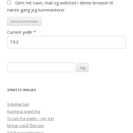
Gem mit navn, mail og websted i denne browser til
næste gang jeg kommenterer.
Current ye@r
*
Søg
efter:
SENESTE INDLÆG
9 dejlige lam
Kuzmina snød mig
To lam fra Vigdis – nej, tre!
Mi har også fået lam
Tid til personlig pleje