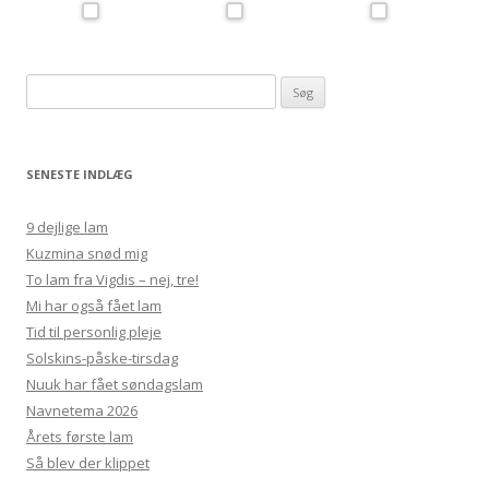
Søg
efter:
SENESTE INDLÆG
9 dejlige lam
Kuzmina snød mig
To lam fra Vigdis – nej, tre!
Mi har også fået lam
Tid til personlig pleje
Solskins-påske-tirsdag
Nuuk har fået søndagslam
Navnetema 2026
Årets første lam
Så blev der klippet