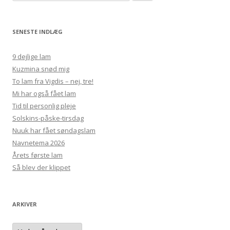
efter:
SENESTE INDLÆG
9 dejlige lam
Kuzmina snød mig
To lam fra Vigdis – nej, tre!
Mi har også fået lam
Tid til personlig pleje
Solskins-påske-tirsdag
Nuuk har fået søndagslam
Navnetema 2026
Årets første lam
Så blev der klippet
ARKIVER
Arkiver