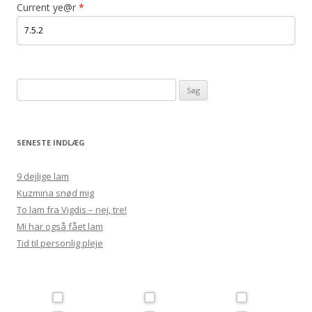
Current ye@r
*
Søg
efter:
SENESTE INDLÆG
9 dejlige lam
Kuzmina snød mig
To lam fra Vigdis – nej, tre!
Mi har også fået lam
Tid til personlig pleje