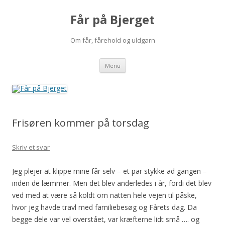
Får på Bjerget
Om får, fårehold og uldgarn
Hop
Menu
til
indhold
Frisøren kommer på torsdag
Skriv et svar
Jeg plejer at klippe mine får selv – et par stykke ad gangen –
inden de læmmer. Men det blev anderledes i år, fordi det blev
ved med at være så koldt om natten hele vejen til påske,
hvor jeg havde travl med familiebesøg og Fårets dag. Da
begge dele var vel overstået, var kræfterne lidt små …. og