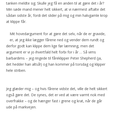
tanken meldte sig. Skulle jeg få en anden til at gøre det i år?
Min søde mand mener helt sikkert, at vi nærmest aftalte det
sådan sidste år, fordi det slider på mig og min halvgamle krop
at klippe får.
Mit hovedargument for at gøre det selv, når de er gravide,
er, at jeg ikke lægger fårene ned og vender dem rundt og
derfor godt kan klippe dem lige før læmning, men det
argument er vi jo ihvertfald helt forbi for i år … Så vims
barbardims – jeg ringede til fåreklipper Peter Shepherd (ja,
det hedder han altså!) og han kommer på torsdag og klipper
hele striben.
Jeg glæder mig – og hvis fårene vidste det, ville de helt sikkert
også gøre det. De synes, det er ved at være varmt nok med
overfrakke – og de hænger fast i grene og krat, når de går
ude på markvejen.