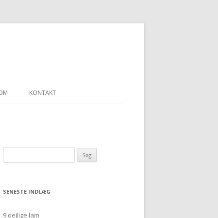
OM
KONTAKT
LLEN – ET SJAL
Søg
“ULDGARN FRA
efter:
SENESTE INDLÆG
9 dejlige lam