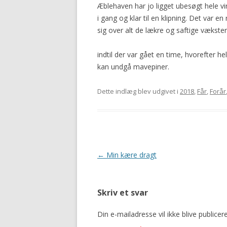
Æblehaven har jo ligget ubesøgt hele v
2016
i gang og klar til en klipning. Det var 
sig over alt de lækre og saftige vækst
indtil der var gået en time, hvorefter he
kan undgå mavepiner.
Dette indlæg blev udgivet i
2018
,
Får
,
Forår
Indlægsnavigation
←
Min kære dragt
Skriv et svar
Din e-mailadresse vil ikke blive publicere