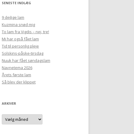
SENESTE INDLÆG
9 dejlige lam
Kuzmina snød mig
To lam fra Vigdis – nej, tre!
Mi har også fået lam
Tid til personlig pleje
Solskins-påske-tirsdag
Nuuk har fået søndagslam
Navnetema 2026
Årets første lam
Så blev der klippet
ARKIVER
Arkiver