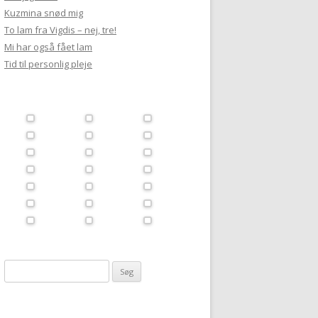
Kuzmina snød mig
To lam fra Vigdis – nej, tre!
Mi har også fået lam
Tid til personlig pleje
Søg
efter: