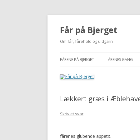
Får på Bjerget
Om får, fårehold og uldgarn
FÅRENE PÅ BJERGET
ÅRENES GANG
KUZMINA
2002-2010
VIGDÍS
2011
Lækkert græs i Æblehav
MI
2012
NUUK
2013
Skriv et svar
BUTTERFREE
2014
fårenes glubende appetit.
2015