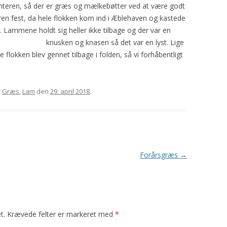
interen, så der er græs og mælkebøtter ved at være godt
2008
HARISSA
GAUDA
YDING
ROSE
en ren fest, da hele flokken kom ind i Æblehaven og kastede
er. Lammene holdt
sig heller ikke tilbage og der var en
2009
YAVAPAI
GRO
PRINSESSEN
KATRINE
knusken og knasen så det var en lyst. Lige
le flokken blev gennet tilbage i folden, så vi forhåbentligt
2010
PYT
SAFRAN
BLOMST
TURID
,
Græs
,
Lam
den
29. april 2018
.
MYSE
TÅGEHORNET
MØ
PERLE
OH LAND
Forårsgræs
→
PERSILLE
KARDEMOMME
t.
Krævede felter er markeret med
*