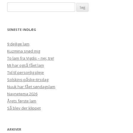
Søg
efter:
SENESTE INDLÆG
9 dejlige lam
Kuzmina snød mig
To lam fra Vigdis – nej, tre!
Mi har også fået lam
Tid til personlig pleje
Solskins-påske-tirsdag
Nuuk har fået søndagslam
Navnetema 2026
Årets første lam
Så blev der klippet
ARKIVER