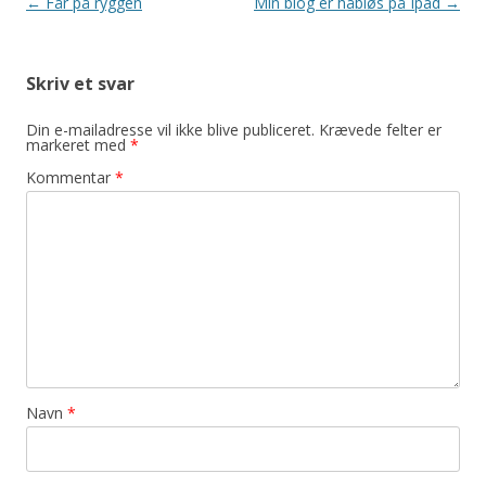
Indlægsnavigation
←
Får på ryggen
Min blog er håbløs på Ipad
→
Skriv et svar
Din e-mailadresse vil ikke blive publiceret.
Krævede felter er
markeret med
*
Kommentar
*
Navn
*