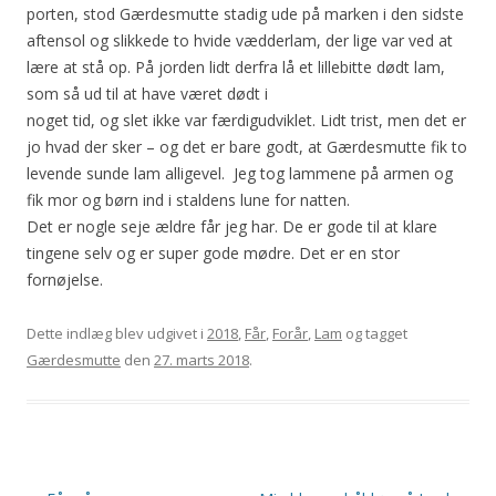
porten, stod Gærdesmutte stadig ude på marken i den sidste
aftensol og slikkede to hvide vædderlam, der lige var ved at
lære at stå op. På jorden lidt derfra lå et lillebitte dødt lam,
som så
ud til at have været dødt i
noget tid, og slet ikke var færdigudviklet. Lidt trist, men det er
jo hvad der sker – og det er bare godt, at Gærdesmutte fik to
levende sunde lam alligevel. Jeg tog lammene på armen og
fik mor og børn ind i staldens lune for natten.
Det er nogle seje ældre får jeg har. De er gode til at klare
tingene selv og er super gode mødre. Det er en stor
fornøjelse.
Dette indlæg blev udgivet i
2018
,
Får
,
Forår
,
Lam
og tagget
Gærdesmutte
den
27. marts 2018
.