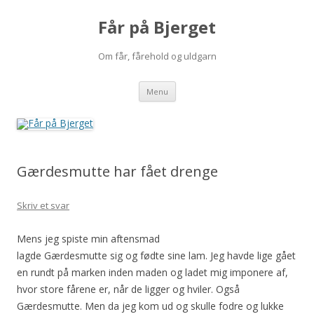
Får på Bjerget
Om får, fårehold og uldgarn
Hop
Menu
til
indhold
Gærdesmutte har fået drenge
Skriv et svar
Mens jeg spiste min aftensmad
lagde Gærdesmutte sig og fødte sine lam. Jeg havde lige gået
en rundt på marken inden maden og ladet mig imponere af,
hvor store fårene er, når de ligger og hviler. Også
Gærdesmutte. Men da jeg kom ud og skulle fodre og lukke