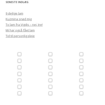
SENESTE INDLÆG
9 dejlige lam
Kuzmina snød mig
To lam fra Vigdis – nej, tre!
Mi har også fået lam
Tid til personlig pleje