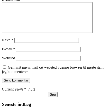
Navn
*
E-mail
*
Websted
Gem mit navn, mail og websted i denne browser til næste gang
jeg kommenterer.
Current ye@r
*
Søg
efter:
Seneste indlæg