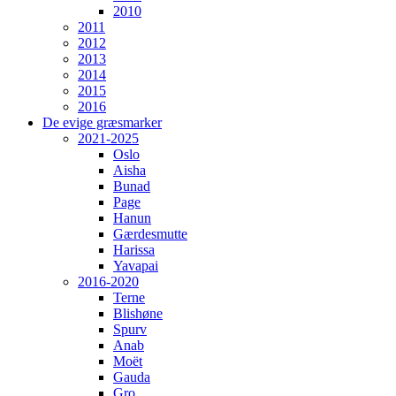
2010
2011
2012
2013
2014
2015
2016
De evige græsmarker
2021-2025
Oslo
Aisha
Bunad
Page
Hanun
Gærdesmutte
Harissa
Yavapai
2016-2020
Terne
Blishøne
Spurv
Anab
Moët
Gauda
Gro