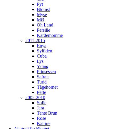
Pyt
Blomst
Myse
MØ
Oh Land
Persille
Kardemomme
2011-2015
Enya
Sylfiden
Cuba
Lys
Yding
Prinsessen
Safran
Turid
Tågehornet
Perle
2002-2010
Sofie
Jara
Tante Brun
Rose
Katrine
Alt godt fra Bjerget