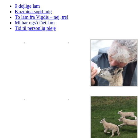
9 dejlige lam
Kuzmina snød mig
To lam fra Vigdis – nej, tre!
Mi har også fået lam
Tid til personlig pleje