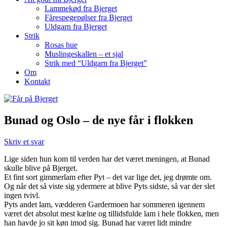
Lammekød fra Bjerget
Fårespegepølser fra Bjerget
Uldgarn fra Bjerget
Strik
Rosas hue
Muslingeskallen – et sjal
Strik med “Uldgarn fra Bjerget”
Om
Kontakt
Bunad og Oslo – de nye får i flokken
Skriv et svar
Lige siden hun kom til verden har det været meningen, at Bunad
skulle blive på Bjerget.
Et fint sort gimmerlam efter Pyt – det var lige det, jeg drømte om.
Og når det så viste sig ydermere at blive Pyts sidste, så var der slet
ingen tvivl.
Pyts andet lam, vædderen Gardermoen har sommeren igennem
været det absolut mest kælne og tillidsfulde lam i hele flokken, men
han havde jo sit køn imod sig. Bunad har været lidt mindre