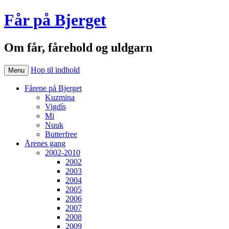
Får på Bjerget
Om får, fårehold og uldgarn
Hop til indhold
Menu
Fårene på Bjerget
Kuzmina
Vigdís
Mi
Nuuk
Butterfree
Årenes gang
2002-2010
2002
2003
2004
2005
2006
2007
2008
2009