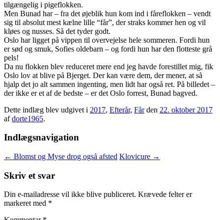
tilgængelig i pigeflokken.
Men Bunad har – fra det øjeblik hun kom ind i fåreflokken – vendt
sig til absolut mest kælne lille “får”, der straks kommer hen og vil
kløes og nusses. Så det tyder godt.
Oslo har ligget på vippen til overvejelse hele sommeren. Fordi hun
er sød og smuk, Sofies oldebarn – og fordi hun har den flotteste grå
pels!
Da nu flokken blev reduceret mere end jeg havde forestillet mig, fik
Oslo lov at blive på Bjerget. Der kan være dem, der mener, at så
hjalp det jo alt sammen ingenting, men lidt har også ret. På billedet –
der ikke er et af de bedste – er det Oslo forrest, Bunad bagved.
Dette indlæg blev udgivet i
2017
,
Efterår
,
Får
den
22. oktober 2017
af
dorte1965
.
Indlægsnavigation
←
Blomst og Myse drog også afsted
Klovicure
→
Skriv et svar
Din e-mailadresse vil ikke blive publiceret.
Krævede felter er
markeret med
*
Kommentar
*