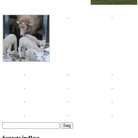
Søg
efter:
Seneste indlæg