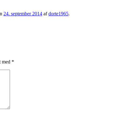
en
24. september 2014
af
dorte1965
.
et med
*