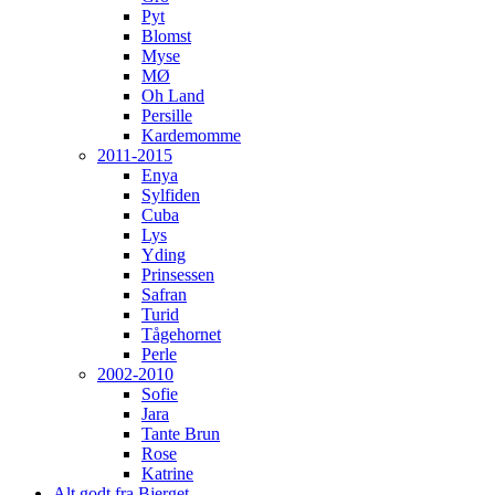
Pyt
Blomst
Myse
MØ
Oh Land
Persille
Kardemomme
2011-2015
Enya
Sylfiden
Cuba
Lys
Yding
Prinsessen
Safran
Turid
Tågehornet
Perle
2002-2010
Sofie
Jara
Tante Brun
Rose
Katrine
Alt godt fra Bjerget