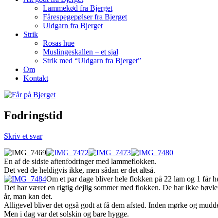
Lammekød fra Bjerget
Fårespegepølser fra Bjerget
Uldgarn fra Bjerget
Strik
Rosas hue
Muslingeskallen – et sjal
Strik med “Uldgarn fra Bjerget”
Om
Kontakt
Fodringstid
Skriv et svar
En af de sidste aftenfodringer med lammeflokken.
Det ved de heldigvis ikke, men sådan er det altså.
Om et par dage bliver hele flokken på 22 lam og 1 får hen
Det har været en rigtig dejlig sommer med flokken. De har ikke bøvlet
år, man kan det.
Alligevel bliver det også godt at få dem afsted. Inden mørke og mudde
Men i dag var det solskin og bare hygge.