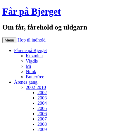
Får på Bjerget
Om får, fårehold og uldgarn
Hop til indhold
Menu
Fårene på Bjerget
Kuzmina
Vigdís
Mi
Nuuk
Butterfree
Årenes gang
2002-2010
2002
2003
2004
2005
2006
2007
2008
2009