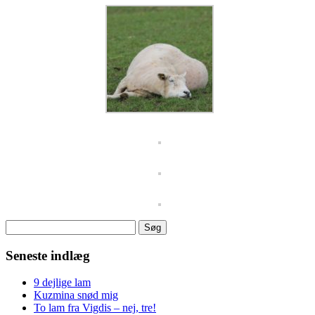
Søg
efter:
Seneste indlæg
9 dejlige lam
Kuzmina snød mig
To lam fra Vigdis – nej, tre!