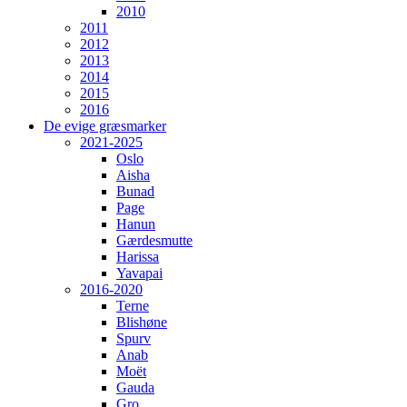
2010
2011
2012
2013
2014
2015
2016
De evige græsmarker
2021-2025
Oslo
Aisha
Bunad
Page
Hanun
Gærdesmutte
Harissa
Yavapai
2016-2020
Terne
Blishøne
Spurv
Anab
Moët
Gauda
Gro