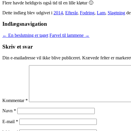
Flere havde heldigvis også tid til en lille kløtur 🙂
Dette indlæg blev udgivet i
2014
,
Efterår
,
Fodring
,
Lam
,
Slagtning
d
Indlægsnavigation
←
En beslutning er taget
Farvel til lammene
→
Skriv et svar
Din e-mailadresse vil ikke blive publiceret.
Krævede felter er marker
Kommentar
*
Navn
*
E-mail
*