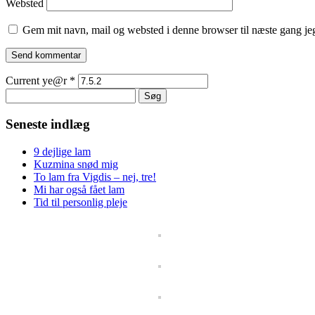
Websted
Gem mit navn, mail og websted i denne browser til næste gang j
Current ye@r
*
Søg
efter:
Seneste indlæg
9 dejlige lam
Kuzmina snød mig
To lam fra Vigdis – nej, tre!
Mi har også fået lam
Tid til personlig pleje