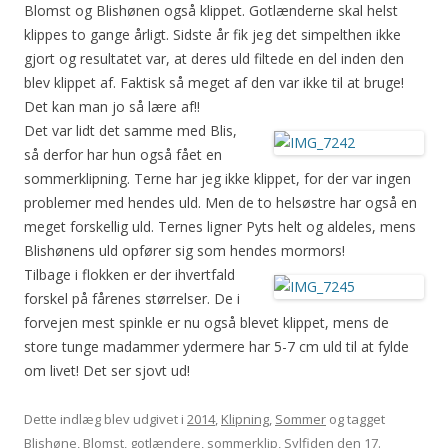
Blomst og Blishønen også klippet. Gotlænderne skal helst
klippes to gange årligt. Sidste år fik jeg det simpelthen ikke
gjort og resultatet var, at deres uld filtede en del inden den
blev klippet af. Faktisk så meget af den var ikke til at bruge!
Det kan man jo så lære af!!
Det var lidt det samme med Blis,
så derfor har hun også fået en
sommerklipning. Terne har jeg ikke klippet, for der var ingen
problemer med hendes uld. Men de to helsøstre har også en
meget forskellig uld. Ternes ligner Pyts helt og aldeles, mens
Blishønens uld opfører sig som hendes mormors!
Tilbage i flokken er der ihvertfald
forskel på fårenes størrelser. De i
forvejen mest spinkle er nu også blevet klippet, mens de
store tunge madammer ydermere har 5-7 cm uld til at fylde
om livet! Det ser sjovt ud!
Dette indlæg blev udgivet i
2014
,
Klipning
,
Sommer
og tagget
Blishøne
,
Blomst
,
gotlændere
,
sommerklip
,
Sylfiden
den
17.