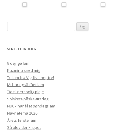
Søg
efter:
SENESTE INDLÆG
9 dejlige lam
Kuzmina snød mig
To lam fra Vigdis – nej, tre!
Mi har også fået lam
Tid til personlig pleje
Solskins-påske-tirsdag
Nuuk har fået søndagslam
Navnetema 2026
Årets første lam
Så blev der klippet