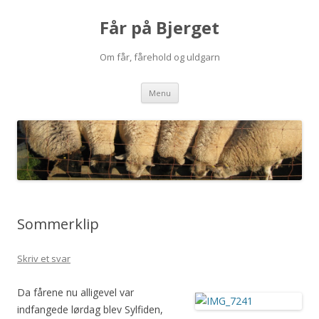
Får på Bjerget
Om får, fårehold og uldgarn
Hop
Menu
til
indhold
Sommerklip
Skriv et svar
Da fårene nu alligevel var
indfangede lørdag blev Sylfiden,