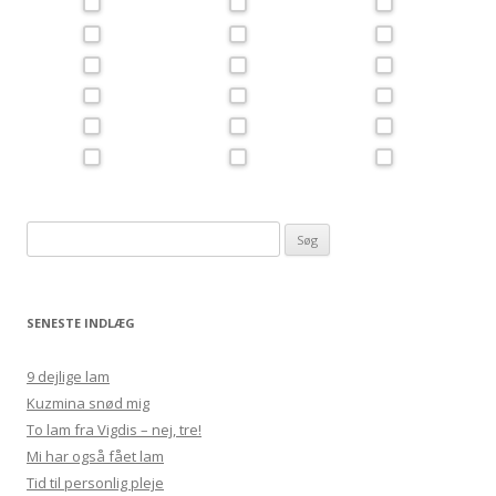
Søg
efter:
SENESTE INDLÆG
9 dejlige lam
Kuzmina snød mig
To lam fra Vigdis – nej, tre!
Mi har også fået lam
Tid til personlig pleje