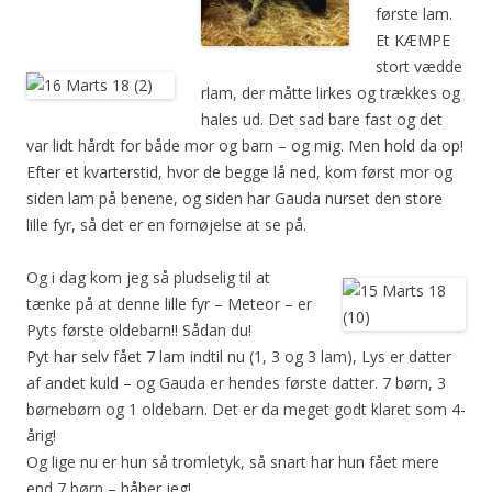
første lam.
Et KÆMPE
stort vædde
rlam, der måtte lirkes og trækkes og
hales ud. Det sad bare fast og det
var lidt hårdt for både mor og barn – og mig. Men hold da op!
Efter et kvarterstid, hvor de begge lå ned, kom først mor og
siden lam på benene, og siden har Gauda nurset den store
lille fyr, så det er en fornøjelse at se på.
Og i dag kom jeg så pludselig til at
tænke på at denne lille fyr – Meteor – er
Pyts første oldebarn!! Sådan du!
Pyt har selv fået 7 lam indtil nu (1, 3 og 3 lam), Lys er datter
af andet kuld – og Gauda er hendes første datter. 7 børn, 3
børnebørn og 1 oldebarn. Det er da meget godt klaret som 4-
årig!
Og lige nu er hun så tromletyk, så snart har hun fået mere
end 7 børn – håber jeg!