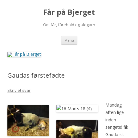
Får på Bjerget
Om får, fårehold og uldgarn
Hop
Menu
til
indhold
Gaudas førstefødte
Skriv et svar
Mandag
aften lige
inden
sengetid fik
Gauda sit