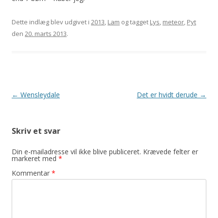
Dette indlæg blev udgivet i
2013
,
Lam
og tagget
Lys
,
meteor
,
Pyt
den
20. marts 2013
.
Indlægsnavigation
←
Wensleydale
Det er hvidt derude
→
Skriv et svar
Din e-mailadresse vil ikke blive publiceret.
Krævede felter er
markeret med
*
Kommentar
*