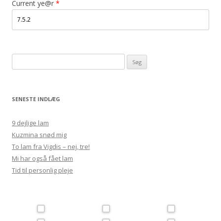
Current ye@r
*
Søg
efter:
SENESTE INDLÆG
9 dejlige lam
Kuzmina snød mig
To lam fra Vigdis – nej, tre!
Mi har også fået lam
Tid til personlig pleje