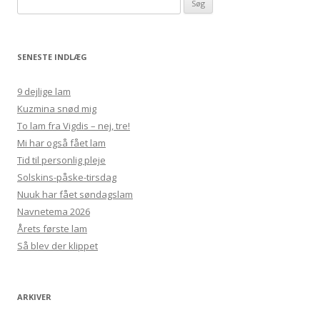
efter:
SENESTE INDLÆG
9 dejlige lam
Kuzmina snød mig
To lam fra Vigdis – nej, tre!
Mi har også fået lam
Tid til personlig pleje
Solskins-påske-tirsdag
Nuuk har fået søndagslam
Navnetema 2026
Årets første lam
Så blev der klippet
ARKIVER