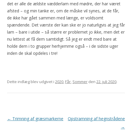
det er alle de ældste vædderlam med mødre, der har været
afsted – og min tanke er, om de måske vil synes, at de får,
de ikke har gået sammen med længe, er voldsomt
spændende. Det værste der kan ske er jo naturligvis at jeg får
lam – bare i utide – så større er problemet jo ikke, men det er
nu lettest at få dem samtidigt. Så jeg er endt med bare at
holde dem i to grupper herhjemme også – i de sidste uger
inden de skal opdeles i tre!
Dette indlæg blev udgivet i
2020
,
Får
,
Sommer
den
22. juli 2020
.
Indlægsnavigation
←
Trimning af græsmarkerne
Opstramning af hegnstrådene
→