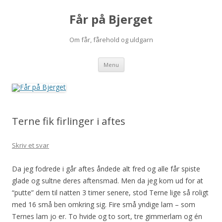
Får på Bjerget
Om får, fårehold og uldgarn
Hop
Menu
til
indhold
Terne fik firlinger i aftes
Skriv et svar
Da jeg fodrede i går aftes åndede alt fred og alle får spiste
glade og sultne deres aftensmad. Men da jeg kom ud for at
“putte” dem til natten 3 timer senere, stod Terne lige så roligt
med 16 små ben omkring sig. Fire små yndige lam – som
Ternes lam jo er. To hvide og to sort, tre gimmerlam og én