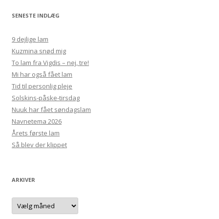
SENESTE INDLÆG
9 dejlige lam
Kuzmina snød mig
To lam fra Vigdis – nej, tre!
Mi har også fået lam
Tid til personlig pleje
Solskins-påske-tirsdag
Nuuk har fået søndagslam
Navnetema 2026
Årets første lam
Så blev der klippet
ARKIVER
Arkiver