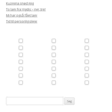
Kuzmina snød mig
To lam fra Vigdis – nej, tre!
Mi har også fået lam
Tid til personlig pleje
Søg
efter: