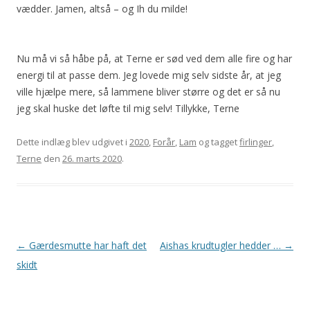
vædder. Jamen, altså – og Ih du milde!
Nu må vi så håbe på, at Terne er sød ved dem alle fire og har
energi til at passe dem. Jeg lovede mig selv sidste år, at jeg
ville hjælpe mere, så lammene bliver større og det er så nu
jeg skal huske det løfte til mig selv! Tillykke, Terne
Dette indlæg blev udgivet i
2020
,
Forår
,
Lam
og tagget
firlinger
,
Terne
den
26. marts 2020
.
Indlægsnavigation
←
Gærdesmutte har haft det
Aishas krudtugler hedder …
→
skidt