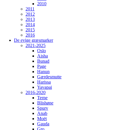
2010
2011
2012
2013
2014
2015
2016
De evige græsmarker
2021-2025
Oslo
Aisha
Bunad
Page
Hanun
Gærdesmutte
Harissa
Yavapai
2016-2020
Terne
Blishøne
Spurv
Anab
Moët
Gauda
Gro