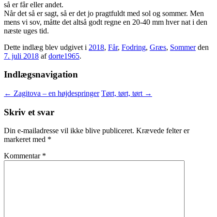
så er får eller andet.
Når det så er sagt, så er det jo pragtfuldt med sol og sommer. Men
mens vi sov, måtte det altså godt regne en 20-40 mm hver nat i den
næste uges tid.
Dette indlæg blev udgivet i
2018
,
Får
,
Fodring
,
Græs
,
Sommer
den
7. juli 2018
af
dorte1965
.
Indlægsnavigation
←
Zagitova – en højdespringer
Tørt, tørt, tørt
→
Skriv et svar
Din e-mailadresse vil ikke blive publiceret.
Krævede felter er
markeret med
*
Kommentar
*