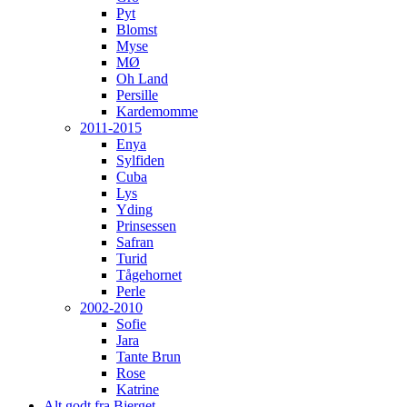
Pyt
Blomst
Myse
MØ
Oh Land
Persille
Kardemomme
2011-2015
Enya
Sylfiden
Cuba
Lys
Yding
Prinsessen
Safran
Turid
Tågehornet
Perle
2002-2010
Sofie
Jara
Tante Brun
Rose
Katrine
Alt godt fra Bjerget