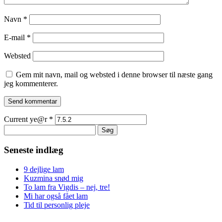
Navn
*
E-mail
*
Websted
Gem mit navn, mail og websted i denne browser til næste gang
jeg kommenterer.
Current ye@r
*
Søg
efter:
Seneste indlæg
9 dejlige lam
Kuzmina snød mig
To lam fra Vigdis – nej, tre!
Mi har også fået lam
Tid til personlig pleje