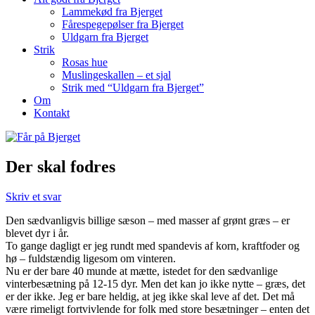
Lammekød fra Bjerget
Fårespegepølser fra Bjerget
Uldgarn fra Bjerget
Strik
Rosas hue
Muslingeskallen – et sjal
Strik med “Uldgarn fra Bjerget”
Om
Kontakt
Der skal fodres
Skriv et svar
Den sædvanligvis billige sæson – med masser af grønt græs – er
blevet dyr i år.
To gange dagligt er jeg rundt med spandevis af korn, kraftfoder og
hø – fuldstændig ligesom om vinteren.
Nu er der bare 40 munde at mætte, istedet for den sædvanlige
vinterbesætning på 12-15 dyr. Men det kan jo ikke nytte – græs, det
er der ikke. Jeg er bare heldig, at jeg ikke skal leve af det. Det må
være rimeligt fortvivlende for folk med
store besætninger – enten det