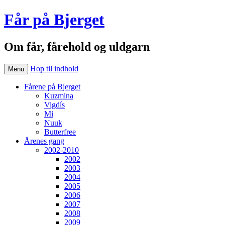
Får på Bjerget
Om får, fårehold og uldgarn
Hop til indhold
Menu
Fårene på Bjerget
Kuzmina
Vigdís
Mi
Nuuk
Butterfree
Årenes gang
2002-2010
2002
2003
2004
2005
2006
2007
2008
2009