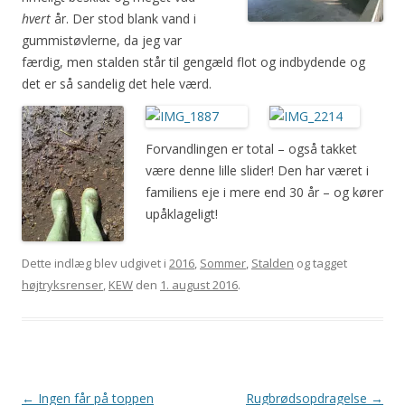
hvert
år. Der stod blank vand i
gummistøvlerne, da jeg var
færdig, men stalden står til gengæld flot og indbydende og
det er så sandelig det hele værd.
Forvandlingen er total – også takket
være denne lille slider! Den har været i
familiens eje i mere end 30 år – og kører
upåklageligt!
Dette indlæg blev udgivet i
2016
,
Sommer
,
Stalden
og tagget
højtryksrenser
,
KEW
den
1. august 2016
.
Indlægsnavigation
←
Ingen får på toppen
Rugbrødsopdragelse
→