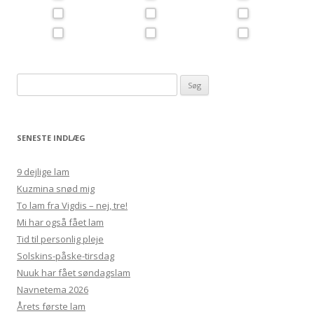
Søg
efter:
SENESTE INDLÆG
9 dejlige lam
Kuzmina snød mig
To lam fra Vigdis – nej, tre!
Mi har også fået lam
Tid til personlig pleje
Solskins-påske-tirsdag
Nuuk har fået søndagslam
Navnetema 2026
Årets første lam