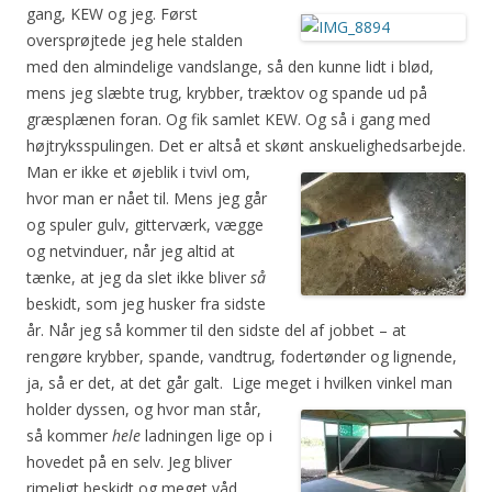
gang, KEW og jeg. Først
oversprøjtede jeg hele stalden
med den almindelige vandslange, så den kunne lidt i blød,
mens jeg slæbte trug, krybber, træktov og spande ud på
græsplænen foran. Og fik samlet KEW. Og så i gang med
højtryksspulingen. Det er altså et skønt anskuelighedsarbejde.
Man er ikke et øjeblik i tvivl om,
hvor man er nået til. Mens jeg går
og spuler gulv, gitterværk, vægge
og netvinduer, når jeg altid at
tænke, at jeg da slet ikke bliver
så
beskidt, som jeg husker fra sidste
år. Når jeg så kommer til den sidste del af jobbet – at
rengøre krybber, spande, vandtrug, fodertønder og lignende,
ja, så er det, at det går galt. Lige meget i hvilken vinkel man
holder
dyssen, og hvor man står,
så kommer
hele
ladningen lige op i
hovedet på en selv. Jeg bliver
rimeligt beskidt og meget våd