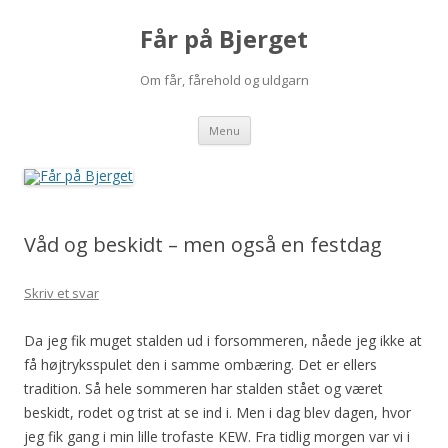
Får på Bjerget
Om får, fårehold og uldgarn
Hop
Menu
til
indhold
Våd og beskidt – men også en festdag
Skriv et svar
Da jeg fik muget stalden ud i forsommeren, nåede jeg ikke at
få højtryksspulet den i samme ombæring. Det er ellers
tradition. Så hele sommeren har stalden stået og været
beskidt, rodet og trist at se ind i. Men i dag blev dagen, hvor
jeg fik gang i min lille trofaste KEW.
Fra tidlig morgen var vi i