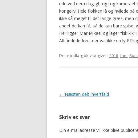
ude ved dem dagligt, og tog kameraet me
2016
kongeliv! Hele flokken lå og hvilede p
ikke så meget til det lange græs, men d
andet de kan få, så de kan bare spise lø
Her ligger Mar Mikael og leger “kik kik
Alt åndede fred, der var ikke en lyd! Pra
Dette indlæg blev udgivet i
2016
,
Lam
,
Som
Indlægsnavigation
←
Næsten delt ihvertfald
Skriv et svar
Din e-mailadresse vil ikke blive publicere