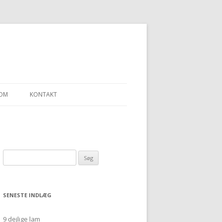
OM
KONTAKT
LLEN – ET SJAL
Søg
“ULDGARN FRA
efter:
SENESTE INDLÆG
9 dejlige lam