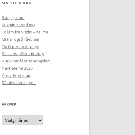
SENESTE INDLÆG
9 dejlige lam
Kuzmina snød mig
To lam fra Vigdis – nej, tre!
Mi har også fået lam
Tid til personlig pleje
Solskins-påske-tirsdag
Nuuk har fået søndagslam
Navnetema 2026
Årets første lam
Så blev der klippet
ARKIVER
Arkiver