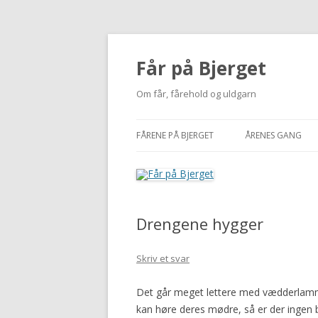
Får på Bjerget
Om får, fårehold og uldgarn
FÅRENE PÅ BJERGET
ÅRENES GANG
KUZMINA
2002-2010
VIGDÍS
2011
Drengene hygger
MI
2012
NUUK
2013
Skriv et svar
BUTTERFREE
2014
Det går meget lettere med vædderlamme
kan høre deres mødre, så er der ingen 
2015