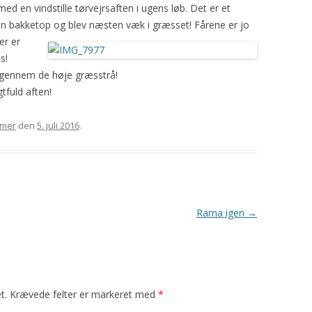
d en vindstille tørvejrsaften i ugens løb. Det er et
2008
HARISSA
GAUDA
YDING
ROSE
å en bakketop og blev næsten væk i græsset! Fårene er
jo
er er
2009
YAVAPAI
GRO
PRINSESSEN
KATRINE
s!
” igennem de høje græsstrå!
2010
PYT
SAFRAN
gtfuld aften!
BLOMST
TURID
mer
den
5. juli 2016
.
MYSE
TÅGEHORNET
MØ
PERLE
OH LAND
Rama igen
→
PERSILLE
KARDEMOMME
t.
Krævede felter er markeret med
*