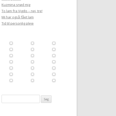
Kuzmina snød mig
To lam fra Vigdis – nej, tre!
Mi har også fået lam
Tid til personlig pleje
Søg
efter: