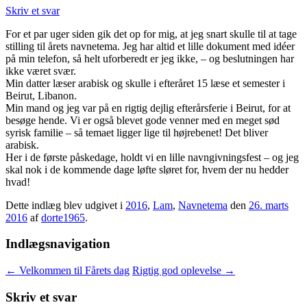
Skriv et svar
For et par uger siden gik det op for mig, at jeg snart skulle til at tage
stilling til årets navnetema. Jeg har altid et lille dokument med idéer
på min telefon, så helt uforberedt er jeg ikke, – og beslutningen har
ikke været svær.
Min datter læser arabisk og skulle i efteråret 15 læse et semester i
Beirut, Libanon.
Min mand og jeg var på en rigtig dejlig efterårsferie i Beirut, for at
besøge hende. Vi er også blevet gode venner med en meget sød
syrisk familie – så temaet ligger lige til højrebenet! Det bliver
arabisk.
Her i de første påskedage, holdt vi en lille navngivningsfest – og jeg
skal nok i de kommende dage løfte sløret for, hvem der nu hedder
hvad!
Dette indlæg blev udgivet i
2016
,
Lam
,
Navnetema
den
26. marts
2016
af
dorte1965
.
Indlægsnavigation
←
Velkommen til Fårets dag
Rigtig god oplevelse
→
Skriv et svar