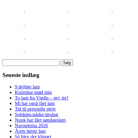
Søg
efter:
Seneste indlæg
9 dejlige lam
Kuzmina snød mig
To lam fra Vigdis – nej, tre!
Mi har også fået lam
Tid til personlig pleje
Solskins-påske-tirsdag
Nuuk har fået søndagslam
Navnetema 2026
Årets første lam
Så blev der klippet