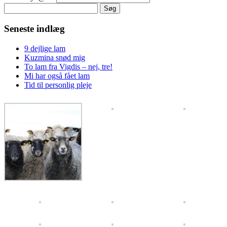
Søg
efter:
Seneste indlæg
9 dejlige lam
Kuzmina snød mig
To lam fra Vigdis – nej, tre!
Mi har også fået lam
Tid til personlig pleje