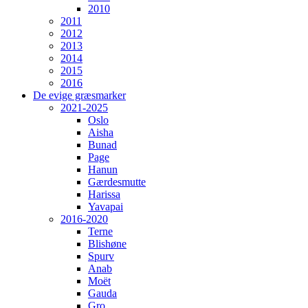
2010
2011
2012
2013
2014
2015
2016
De evige græsmarker
2021-2025
Oslo
Aisha
Bunad
Page
Hanun
Gærdesmutte
Harissa
Yavapai
2016-2020
Terne
Blishøne
Spurv
Anab
Moët
Gauda
Gro