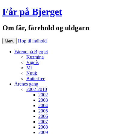
Får på Bjerget
Om får, fårehold og uldgarn
Hop til indhold
Menu
Fårene på Bjerget
Kuzmina
Vigdís
Mi
Nuuk
Butterfree
Årenes gang
2002-2010
2002
2003
2004
2005
2006
2007
2008
2009