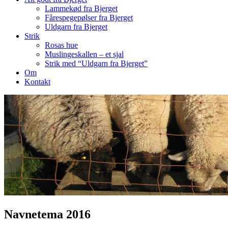
Lammekød fra Bjerget
Fårespegepølser fra Bjerget
Uldgarn fra Bjerget
Strik
Rosas hue
Muslingeskallen – et sjal
Strik med “Uldgarn fra Bjerget”
Om
Kontakt
Navnetema 2016