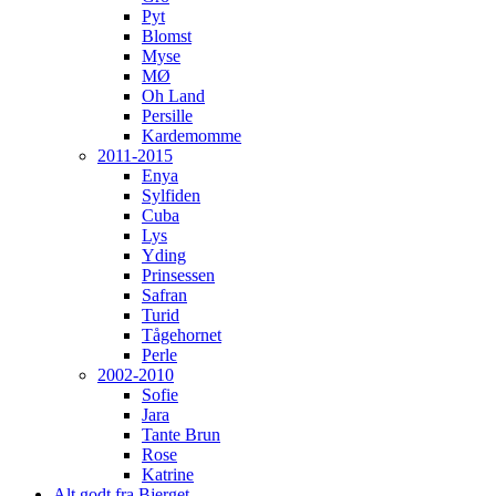
Pyt
Blomst
Myse
MØ
Oh Land
Persille
Kardemomme
2011-2015
Enya
Sylfiden
Cuba
Lys
Yding
Prinsessen
Safran
Turid
Tågehornet
Perle
2002-2010
Sofie
Jara
Tante Brun
Rose
Katrine
Alt godt fra Bjerget