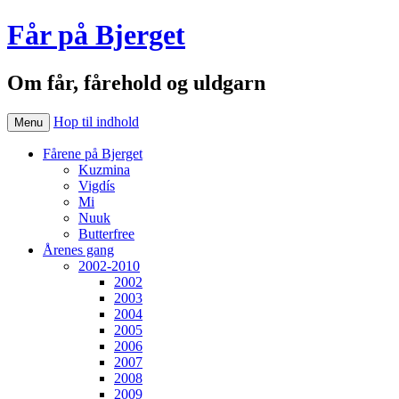
Får på Bjerget
Om får, fårehold og uldgarn
Hop til indhold
Menu
Fårene på Bjerget
Kuzmina
Vigdís
Mi
Nuuk
Butterfree
Årenes gang
2002-2010
2002
2003
2004
2005
2006
2007
2008
2009