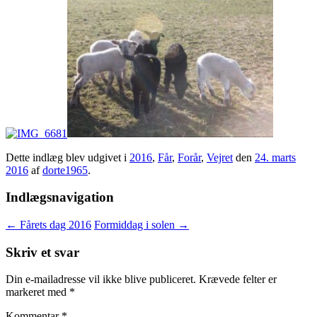
Dette indlæg blev udgivet i
2016
,
Får
,
Forår
,
Vejret
den
24. marts
2016
af
dorte1965
.
Indlægsnavigation
←
Fårets dag 2016
Formiddag i solen
→
Skriv et svar
Din e-mailadresse vil ikke blive publiceret.
Krævede felter er
markeret med
*
Kommentar
*