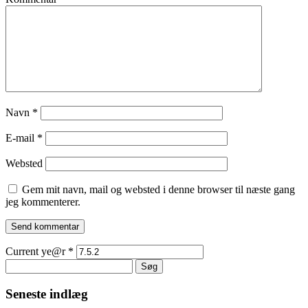
Navn
*
E-mail
*
Websted
Gem mit navn, mail og websted i denne browser til næste gang
jeg kommenterer.
Current ye@r
*
Søg
efter:
Seneste indlæg