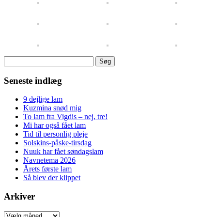
Søg
efter:
Seneste indlæg
9 dejlige lam
Kuzmina snød mig
To lam fra Vigdis – nej, tre!
Mi har også fået lam
Tid til personlig pleje
Solskins-påske-tirsdag
Nuuk har fået søndagslam
Navnetema 2026
Årets første lam
Så blev der klippet
Arkiver
Arkiver