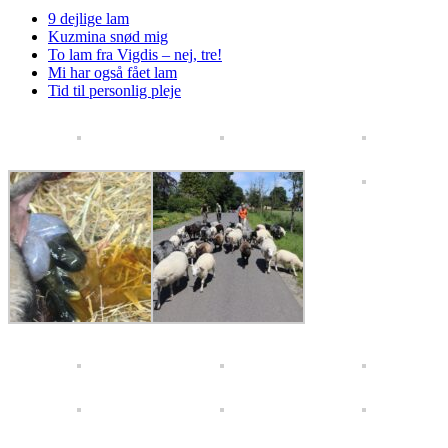
9 dejlige lam
Kuzmina snød mig
To lam fra Vigdis – nej, tre!
Mi har også fået lam
Tid til personlig pleje