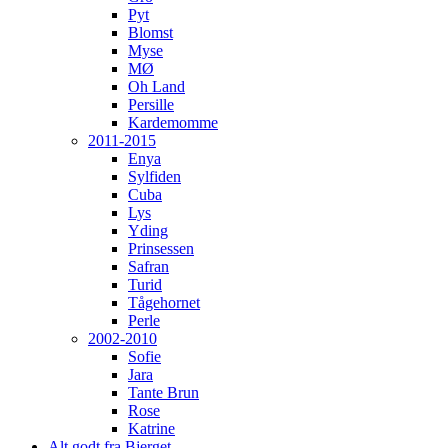
Pyt
Blomst
Myse
MØ
Oh Land
Persille
Kardemomme
2011-2015
Enya
Sylfiden
Cuba
Lys
Yding
Prinsessen
Safran
Turid
Tågehornet
Perle
2002-2010
Sofie
Jara
Tante Brun
Rose
Katrine
Alt godt fra Bjerget