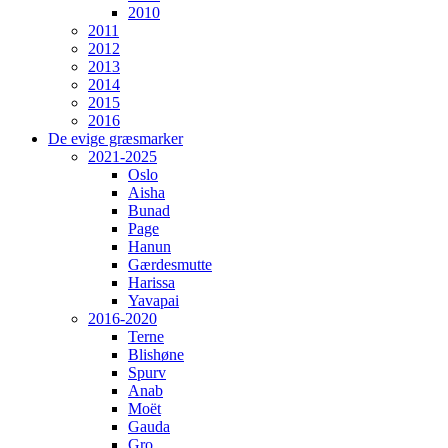
2010
2011
2012
2013
2014
2015
2016
De evige græsmarker
2021-2025
Oslo
Aisha
Bunad
Page
Hanun
Gærdesmutte
Harissa
Yavapai
2016-2020
Terne
Blishøne
Spurv
Anab
Moët
Gauda
Gro