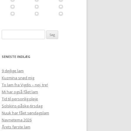
Søg
efter:
SENESTE INDLÆG
9 dejlige lam
Kuzmina snød mig
To lam fra Vigdis – nej, tre!
Mi har også fået lam
Tid til personlig pleje
Solskins-påske-tirsdag
Nuuk har fået søndagslam
Navnetema 2026
Årets første lam