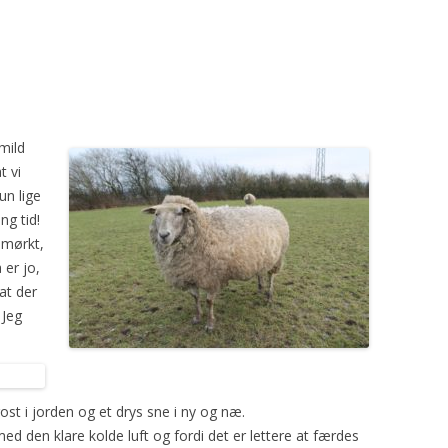
2008
HARISSA
GAUDA
YDING
ROSE
2009
YAVAPAI
GRO
PRINSESSEN
KATRINE
2010
PYT
SAFRAN
mild
BLOMST
TURID
t vi
un lige
MYSE
TÅGEHORNET
ng tid!
MØ
PERLE
 mørkt,
 er jo,
OH LAND
 at der
 Jeg
PERSILLE
KARDEMOMME
rost i jorden og et drys sne i ny og næ.
med den klare kolde luft og fordi det er lettere at færdes