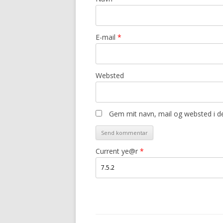
E-mail
*
Websted
Gem mit navn, mail og websted i d
Current ye@r
*