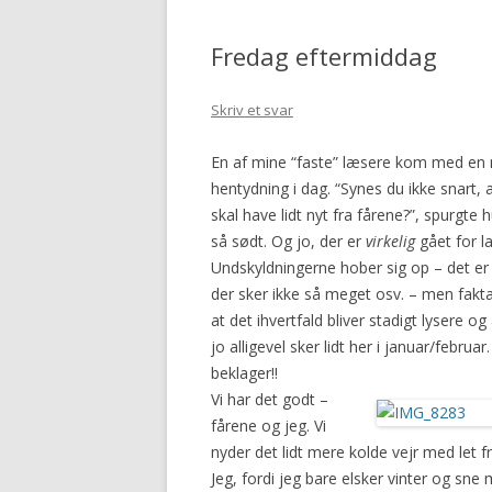
2016
Fredag eftermiddag
Skriv et svar
En af mine “faste” læsere kom med en 
hentydning i dag. “Synes du ikke snart, a
skal have lidt nyt fra fårene?”, spurgte h
så sødt. Og jo, der er
virkelig
gået for la
Undskyldningerne hober sig op – det er
der sker ikke så meget osv. – men fakta
at det ihvertfald bliver stadigt lysere og
jo alligevel sker lidt her i januar/februar.
beklager!!
Vi har det godt –
fårene og jeg. Vi
nyder det lidt mere kolde vejr med let f
Jeg, fordi jeg bare elsker vinter og sne 