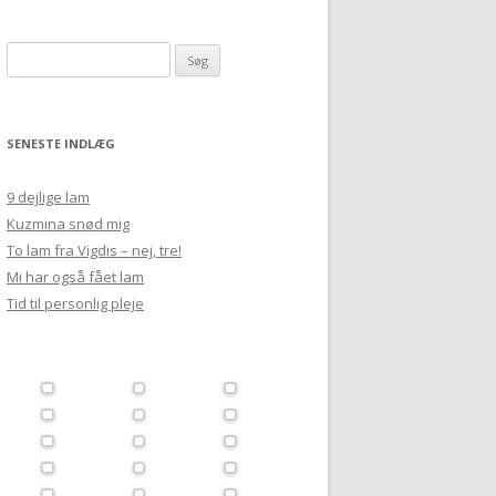
Søg
efter:
SENESTE INDLÆG
9 dejlige lam
Kuzmina snød mig
To lam fra Vigdis – nej, tre!
Mi har også fået lam
Tid til personlig pleje