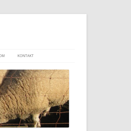
OM
KONTAKT
LLEN – ET SJAL
“ULDGARN FRA