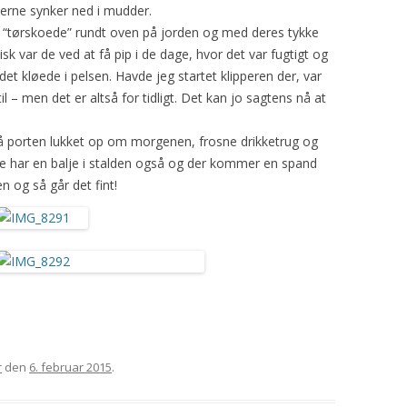
lerne synker ned i mudder.
 “tørskoede” rundt oven på jorden og med deres tykke
k var de ved at få pip i de dage, hvor det var fugtigt og
t kløede i pelsen. Havde jeg startet klipperen der, var
il – men det er altså for tidligt. Det kan jo sagtens nå at
 få porten lukket op om morgenen, frosne drikketrug og
e har en balje i stalden også og der kommer en spand
n og så går det fint!
r
den
6. februar 2015
.