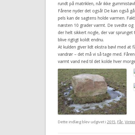
rundt på matriklen, når ikke gummistøv
Fårene nyder det også! De kan også gå
pels kan de sagtens holde varmen. Faktis
næsten 10 grader varmt. De svedte og de
der helt sikkert nogle, der var sprunget t
blive rigtigt koldt endnu.
At kulden giver lidt ekstra bøvl med at
vandrør – det må vi så tage med. Fåren
varmt vand ned til det kolde hver morge
Dette indlæg blev udgivet i
2015
,
Får
,
Vinte