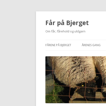
Får på Bjerget
Om får, fårehold og uldgarn
FÅRENE PÅ BJERGET
ÅRENES GANG
KUZMINA
2002-2010
VIGDÍS
2011
MI
2012
NUUK
2013
BUTTERFREE
2014
2015