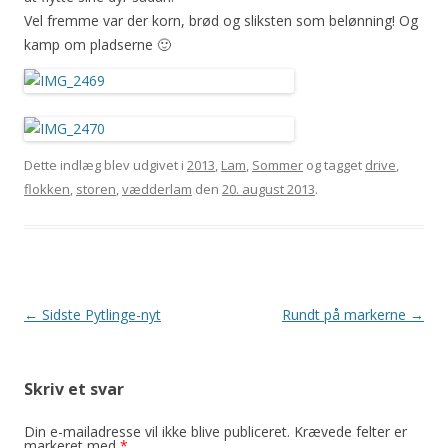
Vel fremme var der korn, brød og sliksten som belønning! Og
kamp om pladserne 🙂
Dette indlæg blev udgivet i
2013
,
Lam
,
Sommer
og tagget
drive
,
flokken
,
storen
,
vædderlam
den
20. august 2013
.
Indlægsnavigation
←
Sidste Pytlinge-nyt
Rundt på markerne
→
Skriv et svar
Din e-mailadresse vil ikke blive publiceret.
Krævede felter er
markeret med
*