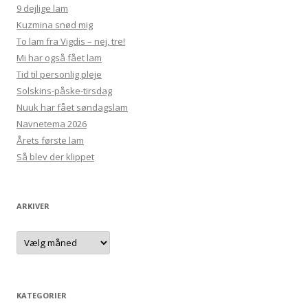
9 dejlige lam
Kuzmina snød mig
To lam fra Vigdis – nej, tre!
Mi har også fået lam
Tid til personlig pleje
Solskins-påske-tirsdag
Nuuk har fået søndagslam
Navnetema 2026
Årets første lam
Så blev der klippet
ARKIVER
Arkiver
KATEGORIER