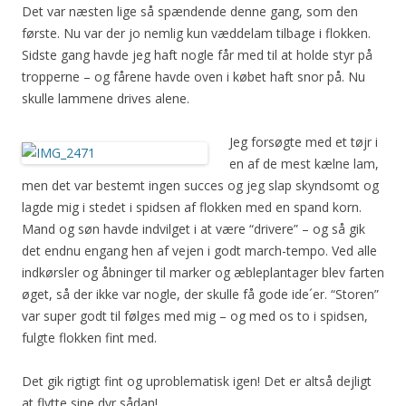
Det var næsten lige så spændende denne gang, som den
første. Nu var der jo nemlig kun væddelam tilbage i flokken.
Sidste gang havde jeg haft nogle får med til at holde styr på
tropperne – og fårene havde oven i købet haft snor på. Nu
skulle lammene drives alene.
Jeg forsøgte med et tøjr i
en af de mest kælne lam,
men det var bestemt ingen succes og jeg slap skyndsomt og
lagde mig i stedet i spidsen af flokken med en spand korn.
Mand og søn havde indvilget i at være “drivere” – og så gik
det endnu engang hen af vejen i godt march-tempo. Ved alle
indkørsler og åbninger til marker og æbleplantager blev farten
øget, så der ikke var nogle, der skulle få gode ide´er. “Storen”
var super godt til følges med mig – og med os to i spidsen,
fulgte flokken fint med.
Det gik rigtigt fint og uproblematisk igen! Det er altså dejligt
at flytte sine dyr sådan!