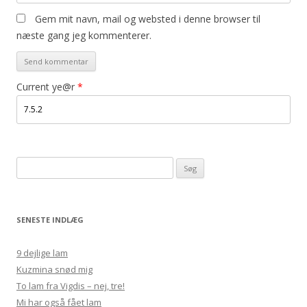
Gem mit navn, mail og websted i denne browser til
næste gang jeg kommenterer.
Current ye@r
*
Søg
efter:
SENESTE INDLÆG
9 dejlige lam
Kuzmina snød mig
To lam fra Vigdis – nej, tre!
Mi har også fået lam