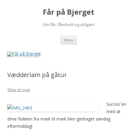
Får på Bjerget
Om får, fårehold og uldgarn
Hop
Menu
til
indhold
Vædderlam på gåtur
Skriv et svar
Succes´en
med at
drive flokken fra mark til mark blev gentaget søndag
eftermiddag!