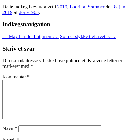
Dette indlæg blev udgivet i
2019
,
Fodring
,
Sommer
den
8. juni
2019
af
dorte1965
.
Indlægsnavigation
←
May har det fint, men ….
Som et stykke trefarvet is
→
Skriv et svar
Din e-mailadresse vil ikke blive publiceret.
Krævede felter er
markeret med
*
Kommentar
*
Navn
*
E-mail
*