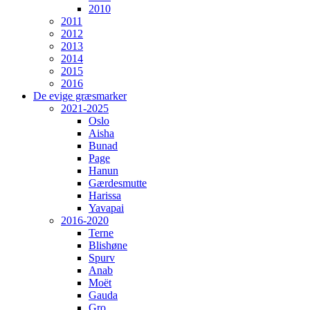
2010
2011
2012
2013
2014
2015
2016
De evige græsmarker
2021-2025
Oslo
Aisha
Bunad
Page
Hanun
Gærdesmutte
Harissa
Yavapai
2016-2020
Terne
Blishøne
Spurv
Anab
Moët
Gauda
Gro