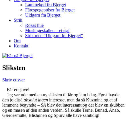
Lammekød fra Bjerget
Fårespegepølser fra Bjerget
Uldgarn fra Bjerget
Strik
Rosas hue
Muslingeskallen – et sjal
Strik med “Uldgarn fra Bjerget”
Om
Kontakt
Sliksten
Skriv et svar
Får er sjove!
Jeg var ude med en ny sliksten til får og lam i dag. Først havde
den jo altså
absolut ingen
interesse, men da så Kuzmina og et af
lammene begyndte –
SÅ
blev det interessant og der blev en skubben
og en masen af den anden verden. Så skulle Terne, Bunad, Anab,
Gærdesmutte, Blishønen og Spurv alle have samtidig!