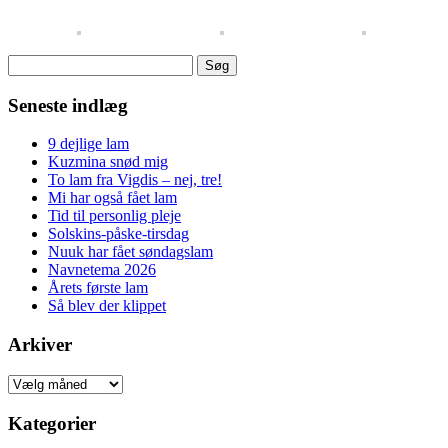
Søg
efter:
Seneste indlæg
9 dejlige lam
Kuzmina snød mig
To lam fra Vigdis – nej, tre!
Mi har også fået lam
Tid til personlig pleje
Solskins-påske-tirsdag
Nuuk har fået søndagslam
Navnetema 2026
Årets første lam
Så blev der klippet
Arkiver
Arkiver
Kategorier