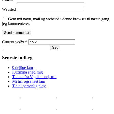
Websted
Gem mit navn, mail og websted i denne browser til næste gang
jeg kommenterer.
Current ye@r
*
Søg
efter:
Seneste indlæg
9 dejlige lam
Kuzmina snød mig
To lam fra Vigdis – nej, tre!
Mi har også fået lam
Tid til personlig pleje