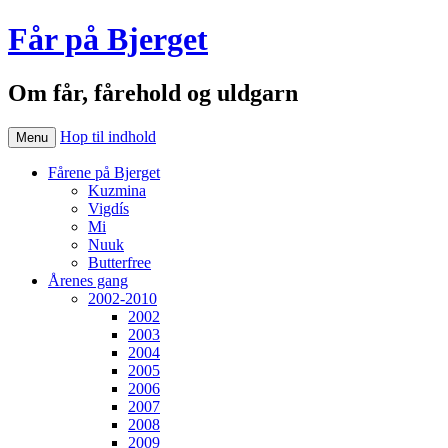
Får på Bjerget
Om får, fårehold og uldgarn
Hop til indhold
Menu
Fårene på Bjerget
Kuzmina
Vigdís
Mi
Nuuk
Butterfree
Årenes gang
2002-2010
2002
2003
2004
2005
2006
2007
2008
2009