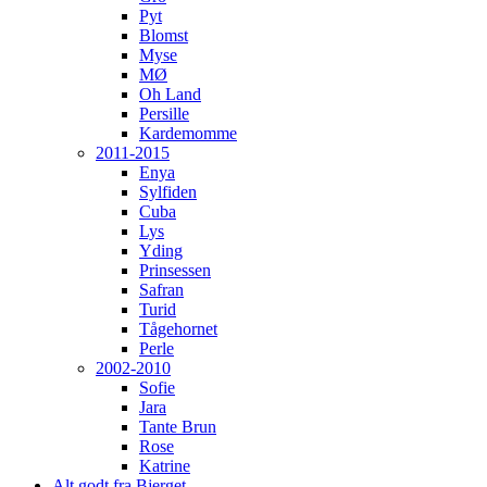
Pyt
Blomst
Myse
MØ
Oh Land
Persille
Kardemomme
2011-2015
Enya
Sylfiden
Cuba
Lys
Yding
Prinsessen
Safran
Turid
Tågehornet
Perle
2002-2010
Sofie
Jara
Tante Brun
Rose
Katrine
Alt godt fra Bjerget