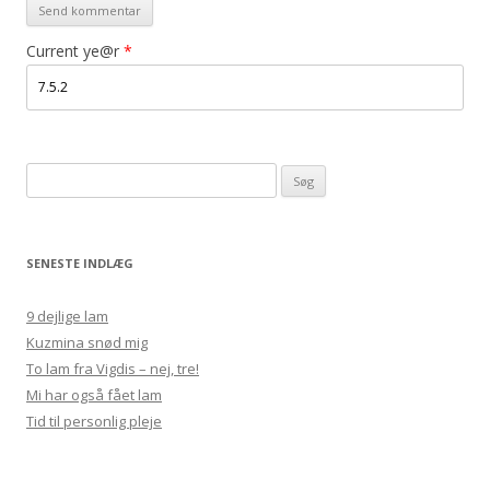
Current ye@r
*
Søg
efter:
SENESTE INDLÆG
9 dejlige lam
Kuzmina snød mig
To lam fra Vigdis – nej, tre!
Mi har også fået lam
Tid til personlig pleje