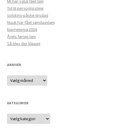
Mi har også fået lam
Tid til personlig pleje
Solskins-påske-tirsdag
Nuuk har fået søndagslam
Navnetema 2026
Årets første lam
Så blev der klippet
ARKIVER
Arkiver
KATEGORIER
Kategorier