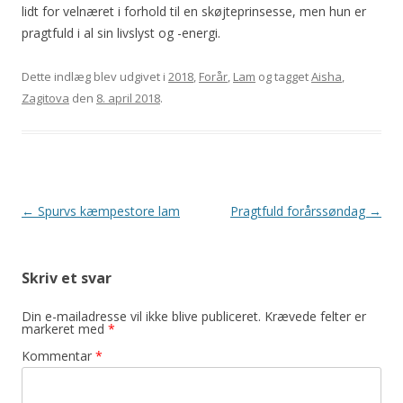
lidt for velnæret i forhold til en skøjteprinsesse, men hun er
pragtfuld i al sin livslyst og -energi.
Dette indlæg blev udgivet i
2018
,
Forår
,
Lam
og tagget
Aisha
,
Zagitova
den
8. april 2018
.
Indlægsnavigation
←
Spurvs kæmpestore lam
Pragtfuld forårssøndag
→
Skriv et svar
Din e-mailadresse vil ikke blive publiceret.
Krævede felter er
markeret med
*
Kommentar
*