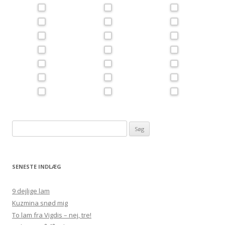
Søg
efter:
SENESTE INDLÆG
9 dejlige lam
Kuzmina snød mig
To lam fra Vigdis – nej, tre!