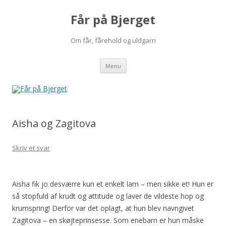
Får på Bjerget
Om får, fårehold og uldgarn
Hop
Menu
til
indhold
Aisha og Zagitova
Skriv et svar
Aisha fik jo desværre kun et enkelt lam – men sikke et! Hun er
så stopfuld af krudt og attitude og laver de vildeste hop og
krumspring! Derfor var det oplagt, at hun blev navngivet
Zagitova – en skøjteprinsesse. Som enebarn er hun måske