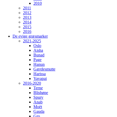
2010
2011
2012
2013
2014
2015
2016
De evige græsmarker
2021-2025
Oslo
Aisha
Bunad
Page
Hanun
Gærdesmutte
Harissa
Yavapai
2016-2020
Terne
Blishøne
Spurv
Anab
Moët
Gauda
Gro