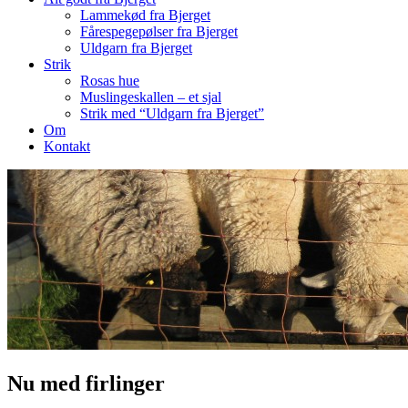
Lammekød fra Bjerget
Fårespegepølser fra Bjerget
Uldgarn fra Bjerget
Strik
Rosas hue
Muslingeskallen – et sjal
Strik med “Uldgarn fra Bjerget”
Om
Kontakt
Nu med firlinger