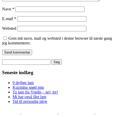
Navn
*
E-mail
*
Websted
Gem mit navn, mail og websted i denne browser til næste gang
jeg kommenterer.
Søg
efter:
Seneste indlæg
9 dejlige lam
Kuzmina snød mig
To lam fra Vigdis – nej, tre!
Mi har også fået lam
Tid til personlig pleje