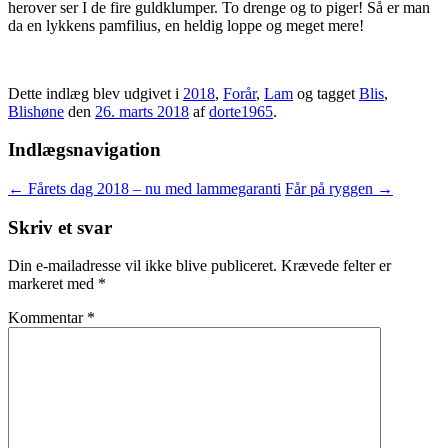
herover ser I de fire guldklumper. To drenge og to piger! Så er man
da en lykkens pamfilius, en heldig loppe og meget mere!
Dette indlæg blev udgivet i
2018
,
Forår
,
Lam
og tagget
Blis
,
Blishøne
den
26. marts 2018
af
dorte1965
.
Indlægsnavigation
←
Fårets dag 2018 – nu med lammegaranti
Får på ryggen
→
Skriv et svar
Din e-mailadresse vil ikke blive publiceret.
Krævede felter er
markeret med
*
Kommentar
*