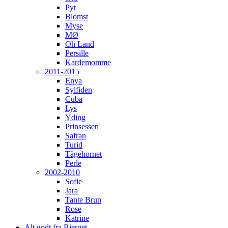
Pyt
Blomst
Myse
MØ
Oh Land
Persille
Kardemomme
2011-2015
Enya
Sylfiden
Cuba
Lys
Yding
Prinsessen
Safran
Turid
Tågehornet
Perle
2002-2010
Sofie
Jara
Tante Brun
Rose
Katrine
Alt godt fra Bjerget