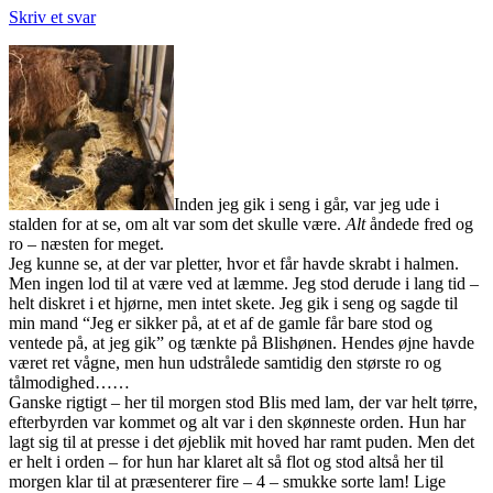
Skriv et svar
Inden jeg gik i seng i går, var jeg ude i
stalden for at se, om alt var som det skulle være.
Alt
åndede fred og
ro – næsten for meget.
Jeg kunne se, at der var pletter, hvor et får havde skrabt i halmen.
Men ingen lod til at være ved at læmme. Jeg stod derude i lang tid –
helt diskret i et hjørne, men intet skete. Jeg gik i seng og sagde til
min mand “Jeg er sikker på, at et af de gamle får bare stod og
ventede på, at jeg gik” og tænkte på Blishønen.
Hendes øjne havde
været ret vågne, men hun udstrålede samtidig den største ro og
tålmodighed……
Ganske rigtigt – her til morgen stod Blis med lam, der var helt tørre,
efterbyrden var kommet og alt var i den skønneste orden. Hun har
lagt sig til at presse i det øjeblik mit hoved har ramt puden. Men det
er helt i orden – for hun har klaret alt så flot og stod altså her til
morgen klar til at præsenterer fire – 4 – smukke sorte lam! Lige