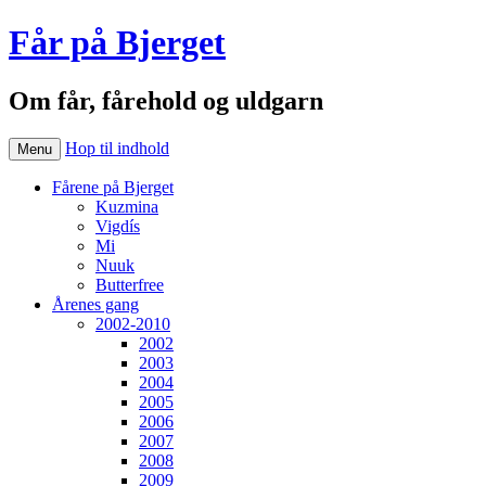
Får på Bjerget
Om får, fårehold og uldgarn
Hop til indhold
Menu
Fårene på Bjerget
Kuzmina
Vigdís
Mi
Nuuk
Butterfree
Årenes gang
2002-2010
2002
2003
2004
2005
2006
2007
2008
2009