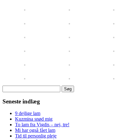
Søg
efter:
Seneste indlæg
9 dejlige lam
Kuzmina snød mig
To lam fra Vigdis – nej, tre!
Mi har også fået lam
Tid til personlig pleje