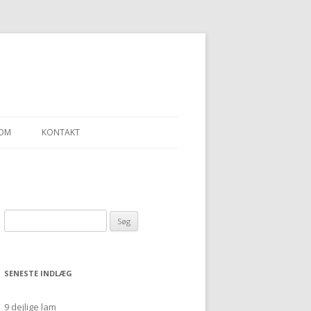
OM
KONTAKT
LLEN – ET SJAL
Søg
“ULDGARN FRA
efter:
SENESTE INDLÆG
9 dejlige lam