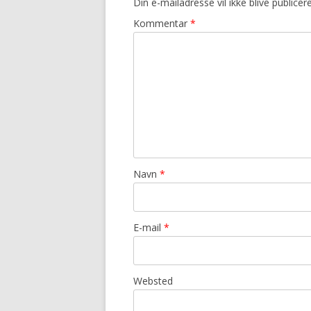
Din e-mailadresse vil ikke blive publicere
Kommentar
*
Navn
*
E-mail
*
Websted