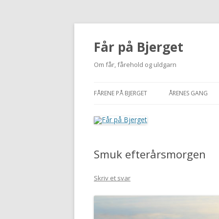
Får på Bjerget
Om får, fårehold og uldgarn
FÅRENE PÅ BJERGET
ÅRENES GANG
KUZMINA
2002-2010
VIGDÍS
2011
Smuk efterårsmorgen
MI
2012
NUUK
2013
Skriv et svar
BUTTERFREE
2014
2015