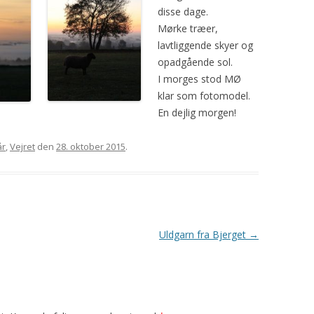
disse dage.
Mørke træer,
lavtliggende skyer og
opadgående sol.
I morges stod MØ
klar som fotomodel.
En dejlig morgen!
år
,
Vejret
den
28. oktober 2015
.
Uldgarn fra Bjerget
→