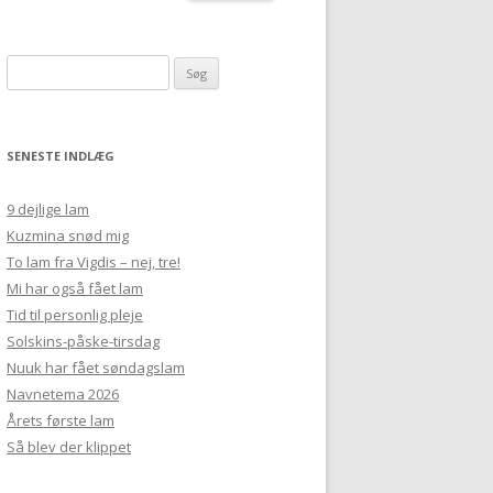
Søg
efter:
SENESTE INDLÆG
9 dejlige lam
Kuzmina snød mig
To lam fra Vigdis – nej, tre!
Mi har også fået lam
Tid til personlig pleje
Solskins-påske-tirsdag
Nuuk har fået søndagslam
Navnetema 2026
Årets første lam
Så blev der klippet