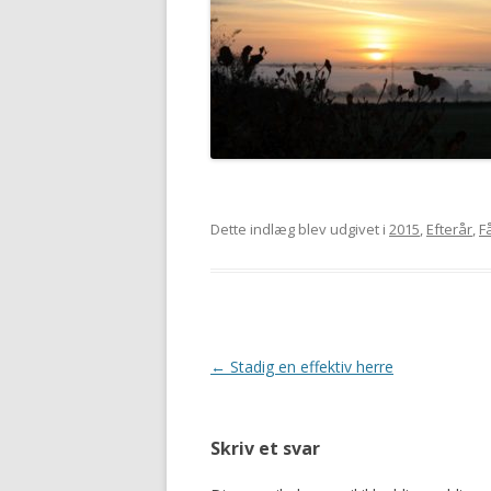
Dette indlæg blev udgivet i
2015
,
Efterår
,
F
Indlægsnavigation
←
Stadig en effektiv herre
Skriv et svar