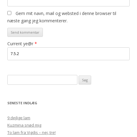
Gem mit navn, mail og websted i denne browser til
næste gang jeg kommenterer.
Current ye@r
*
Søg
efter:
SENESTE INDLÆG
9 dejlige lam
Kuzmina snød mig
To lam fra Vigdis – nej, tre!