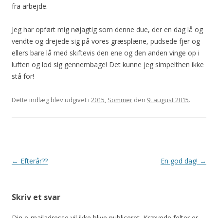
fra arbejde.
Jeg har opført mig nøjagtig som denne due, der en dag lå og
vendte og drejede sig på vores græsplæne, pudsede fjer og
ellers bare lå med skiftevis den ene og den anden vinge op i
luften og lod sig gennembage! Det kunne jeg simpelthen ikke
stå for!
Dette indlæg blev udgivet i
2015
,
Sommer
den
9. august 2015
.
Indlægsnavigation
←
Efterår??
En god dag!
→
Skriv et svar
Din e-mailadresse vil ikke blive publiceret.
Krævede felter er