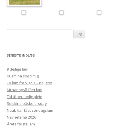
Søg
efter:
SENESTE INDLÆG
9 dejlige lam
Kuzmina snød mig
To lam fra Vigdis – nej, tre!
Mi har også fået lam
Tid til personlig pleje
Solskins-påske-tirsdag
Nuuk har fået søndagslam
Navnetema 2026
Årets første lam