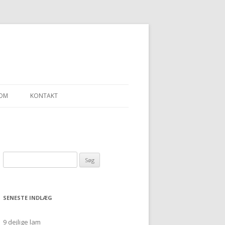
OM
KONTAKT
LLEN – ET SJAL
Søg
“ULDGARN FRA
efter:
SENESTE INDLÆG
9 dejlige lam