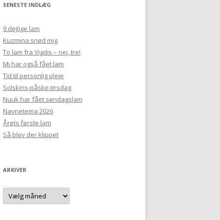
SENESTE INDLÆG
9 dejlige lam
Kuzmina snød mig
To lam fra Vigdis – nej, tre!
Mi har også fået lam
Tid til personlig pleje
Solskins-påske-tirsdag
Nuuk har fået søndagslam
Navnetema 2026
Årets første lam
Så blev der klippet
ARKIVER
Arkiver