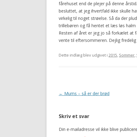
fårehuset end de plejer på denne årstid
2016
besluttet, at jeg ihvertfald ikke skull
virkelig til noget strøelse. Så da der pl
trillebøren og få hentet et læs løs halm
Resten af året er jeg jo så forkælet at f
vente til eftersommeren. Dejlig fredelig 
Dette indlæg blev udgivet i
2015
,
Sommer
,
Indlægsnavigation
←
Mums – så er der brød
Skriv et svar
Din e-mailadresse vil ikke blive publicere