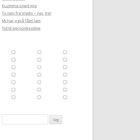
Kuzmina snød mig
To lam fra Vigdis – nej, tre!
Mi har også fået lam
Tid til personlig pleje
Søg
efter: