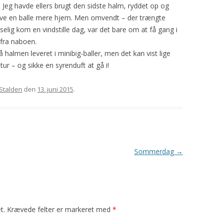
. Jeg havde ellers brugt den sidste halm, ryddet op og
2008
HARISSA
GAUDA
YDING
ROSE
e have en balle mere hjem. Men omvendt – der trængte
udselig kom en vindstille dag, var det bare om at få gang i
2009
YAVAPAI
GRO
PRINSESSEN
KATRINE
 fra naboen.
å halmen leveret i minibig-baller, men det kan vist lige
2010
PYT
SAFRAN
tur – og sikke en syrenduft at gå i!
BLOMST
TURID
Stalden
den
13. juni 2015
.
MYSE
TÅGEHORNET
MØ
PERLE
OH LAND
Sommerdag
→
PERSILLE
KARDEMOMME
t.
Krævede felter er markeret med
*