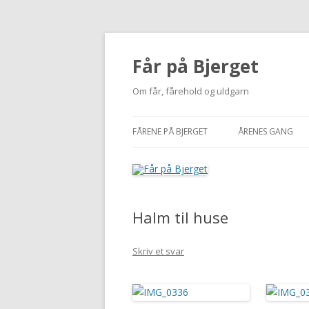
Får på Bjerget
Om får, fårehold og uldgarn
FÅRENE PÅ BJERGET
ÅRENES GANG
KUZMINA
2002-2010
VIGDÍS
2011
Halm til huse
MI
2012
NUUK
2013
Skriv et svar
BUTTERFREE
2014
2015