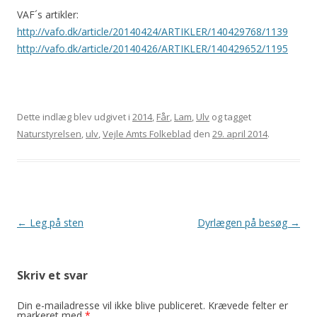
VAF´s artikler:
http://vafo.dk/article/20140424/ARTIKLER/140429768/1139
http://vafo.dk/article/20140426/ARTIKLER/140429652/1195
Dette indlæg blev udgivet i
2014
,
Får
,
Lam
,
Ulv
og tagget
Naturstyrelsen
,
ulv
,
Vejle Amts Folkeblad
den
29. april 2014
.
Indlægsnavigation
←
Leg på sten
Dyrlægen på besøg
→
Skriv et svar
Din e-mailadresse vil ikke blive publiceret.
Krævede felter er
markeret med
*