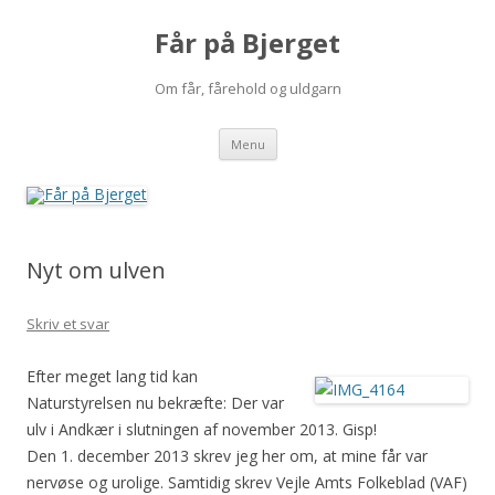
Får på Bjerget
Om får, fårehold og uldgarn
Hop
Menu
til
indhold
Nyt om ulven
Skriv et svar
Efter meget lang tid kan
Naturstyrelsen nu bekræfte: Der var
ulv i Andkær i slutningen af november 2013. Gisp!
Den 1. december 2013 skrev jeg her om, at mine får var
nervøse og urolige. Samtidig skrev Vejle Amts Folkeblad (VAF)