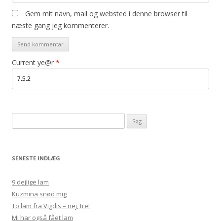
Gem mit navn, mail og websted i denne browser til
næste gang jeg kommenterer.
Current ye@r
*
Søg
efter:
SENESTE INDLÆG
9 dejlige lam
Kuzmina snød mig
To lam fra Vigdis – nej, tre!
Mi har også fået lam