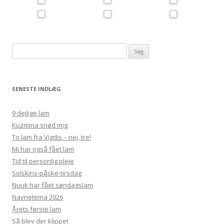
Søg
efter:
SENESTE INDLÆG
9 dejlige lam
Kuzmina snød mig
To lam fra Vigdis – nej, tre!
Mi har også fået lam
Tid til personlig pleje
Solskins-påske-tirsdag
Nuuk har fået søndagslam
Navnetema 2026
Årets første lam
Så blev der klippet