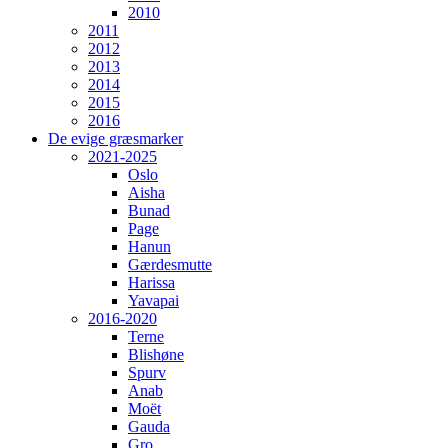
2010
2011
2012
2013
2014
2015
2016
De evige græsmarker
2021-2025
Oslo
Aisha
Bunad
Page
Hanun
Gærdesmutte
Harissa
Yavapai
2016-2020
Terne
Blishøne
Spurv
Anab
Moët
Gauda
Gro