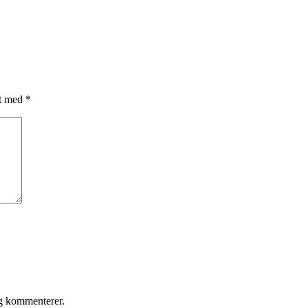
et med
*
eg kommenterer.