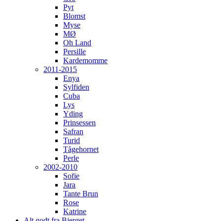
Pyt
Blomst
Myse
MØ
Oh Land
Persille
Kardemomme
2011-2015
Enya
Sylfiden
Cuba
Lys
Yding
Prinsessen
Safran
Turid
Tågehornet
Perle
2002-2010
Sofie
Jara
Tante Brun
Rose
Katrine
Alt godt fra Bjerget