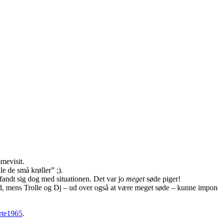
mmevisit.
le de små krøller” ;).
andt sig dog med situationen. Det var jo
meget
søde piger!
 mens Trolle og Dj – ud over også at være meget søde – kunne imponer
rte1965
.