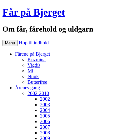
Får på Bjerget
Om får, fårehold og uldgarn
Hop til indhold
Menu
Fårene på Bjerget
Kuzmina
Vigdís
Mi
Nuuk
Butterfree
Årenes gang
2002-2010
2002
2003
2004
2005
2006
2007
2008
2009