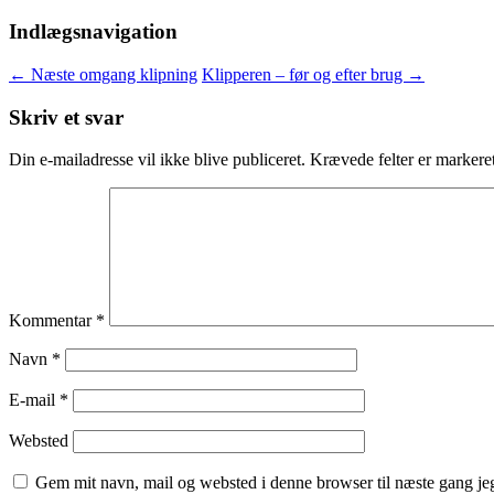
Indlægsnavigation
←
Næste omgang klipning
Klipperen – før og efter brug
→
Skriv et svar
Din e-mailadresse vil ikke blive publiceret.
Krævede felter er marker
Kommentar
*
Navn
*
E-mail
*
Websted
Gem mit navn, mail og websted i denne browser til næste gang j