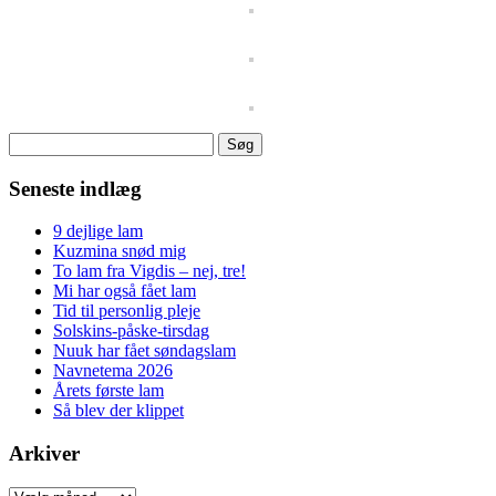
Søg
efter:
Seneste indlæg
9 dejlige lam
Kuzmina snød mig
To lam fra Vigdis – nej, tre!
Mi har også fået lam
Tid til personlig pleje
Solskins-påske-tirsdag
Nuuk har fået søndagslam
Navnetema 2026
Årets første lam
Så blev der klippet
Arkiver
Arkiver