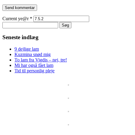
Current ye@r
*
Søg
efter:
Seneste indlæg
9 dejlige lam
Kuzmina snød mig
To lam fra Vigdis – nej, tre!
Mi har også fået lam
Tid til personlig pleje