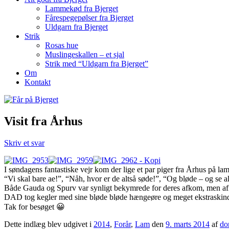
Lammekød fra Bjerget
Fårespegepølser fra Bjerget
Uldgarn fra Bjerget
Strik
Rosas hue
Muslingeskallen – et sjal
Strik med “Uldgarn fra Bjerget”
Om
Kontakt
Visit fra Århus
Skriv et svar
I søndagens fantastiske vejr kom der lige et par piger fra Århus på la
“Vi skal bare ae!”, “Nåh, hvor er de altså søde!”, “Og bløde – og se al
Både Gauda og Spurv var synligt bekymrede for deres afkom, men aff
DAD tog kegler med sine bløde bløde hængeøre og meget ekstraskind,
Tak for besøget 😀
Dette indlæg blev udgivet i
2014
,
Forår
,
Lam
den
9. marts 2014
af
do