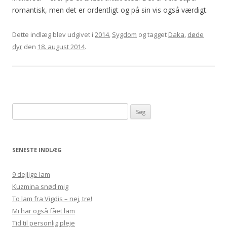
romantisk, men det er ordentligt og på sin vis også værdigt.
Dette indlæg blev udgivet i
2014
,
Sygdom
og tagget
Daka
,
døde
dyr
den
18. august 2014
.
Søg
efter:
SENESTE INDLÆG
9 dejlige lam
Kuzmina snød mig
To lam fra Vigdis – nej, tre!
Mi har også fået lam
Tid til personlig pleje