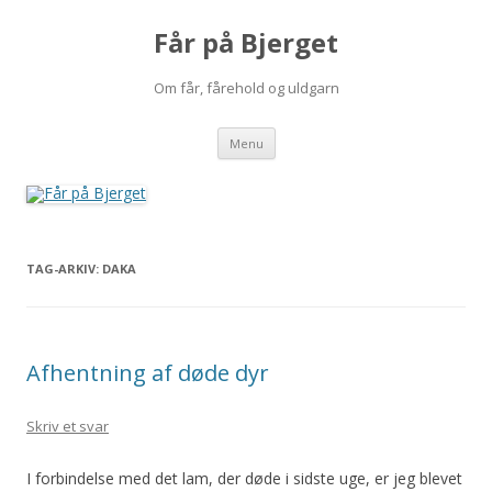
Får på Bjerget
Om får, fårehold og uldgarn
Hop
Menu
til
indhold
TAG-ARKIV:
DAKA
Afhentning af døde dyr
Skriv et svar
I forbindelse med det lam, der døde i sidste uge, er jeg blevet