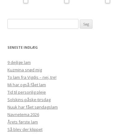
Søg
efter:
SENESTE INDLÆG
9 dejlige lam
Kuzmina snød mig
To lam fra Vigdis – nej, tre!
Mi har også fået lam
Tid til personlig pleje
Solskins-påske-tirsdag
Nuuk har fået søndagslam
Navnetema 2026
Årets første lam
Så blev der klippet