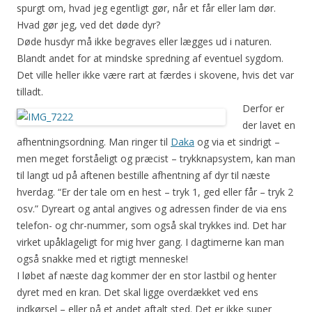
spurgt om, hvad jeg egentligt gør, når et får eller lam dør.
Hvad gør jeg, ved det døde dyr?
Døde husdyr må ikke begraves eller lægges ud i naturen.
Blandt andet for at mindske spredning af eventuel sygdom.
Det ville heller ikke være rart at færdes i skovene, hvis det var
tilladt.
Derfor er
der lavet en
afhentningsordning. Man ringer til
Daka
og via et sindrigt –
men meget forståeligt og præcist – trykknapsystem, kan man
til langt ud på aftenen bestille afhentning af dyr til næste
hverdag. “Er der tale om en hest – tryk 1, ged eller får – tryk 2
osv.” Dyreart og antal angives og adressen finder de via ens
telefon- og chr-nummer, som også skal trykkes ind. Det har
virket upåklageligt for mig hver gang. I dagtimerne kan man
også snakke med et rigtigt menneske!
I løbet af næste dag kommer der en stor lastbil og henter
dyret med en kran. Det skal ligge overdækket ved ens
indkørsel – eller på et andet aftalt sted. Det er ikke super