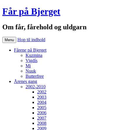
Får på Bjerget
Om får, fårehold og uldgarn
Hop til indhold
Menu
Fårene på Bjerget
Kuzmina
Vigdís
Mi
Nuuk
Butterfree
Årenes gang
2002-2010
2002
2003
2004
2005
2006
2007
2008
2009