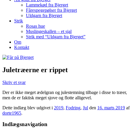
Lammekød fra Bjerget
Fårespegepølser fra Bjerget
Uldgarn fra Bjerget
Strik
Rosas hue
Muslingeskallen – et sjal
Strik med “Uldgarn fra Bjerget”
Om
Kontakt
Juletræerne er rippet
Skriv et svar
Der er ikke meget ædelgran og julestemning tilbage i disse to træer,
men de er faktisk meget sjove og flotte alligevel.
Dette indlæg blev udgivet i
2019
,
Fodring
,
Jul
den
16. marts 2019
af
dorte1965
.
Indlægsnavigation