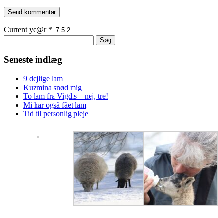
Current ye@r
*
Søg
efter:
Seneste indlæg
9 dejlige lam
Kuzmina snød mig
To lam fra Vigdis – nej, tre!
Mi har også fået lam
Tid til personlig pleje