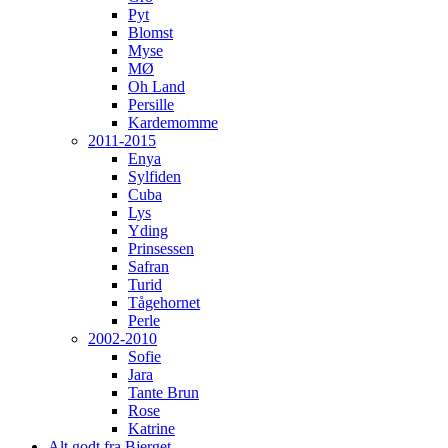
Pyt
Blomst
Myse
MØ
Oh Land
Persille
Kardemomme
2011-2015
Enya
Sylfiden
Cuba
Lys
Yding
Prinsessen
Safran
Turid
Tågehornet
Perle
2002-2010
Sofie
Jara
Tante Brun
Rose
Katrine
Alt godt fra Bjerget