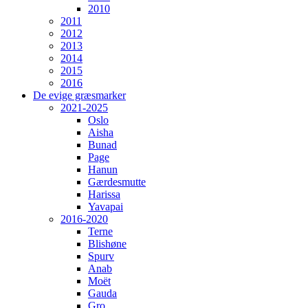
2010
2011
2012
2013
2014
2015
2016
De evige græsmarker
2021-2025
Oslo
Aisha
Bunad
Page
Hanun
Gærdesmutte
Harissa
Yavapai
2016-2020
Terne
Blishøne
Spurv
Anab
Moët
Gauda
Gro