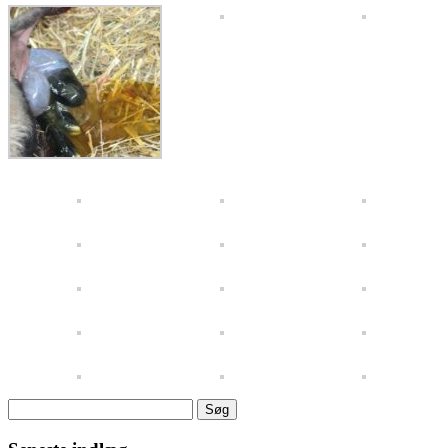
Søg
efter: