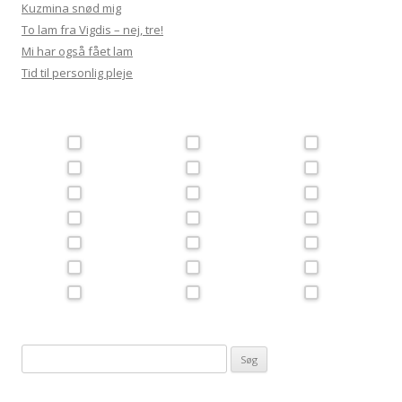
Kuzmina snød mig
To lam fra Vigdis – nej, tre!
Mi har også fået lam
Tid til personlig pleje
Søg
efter: