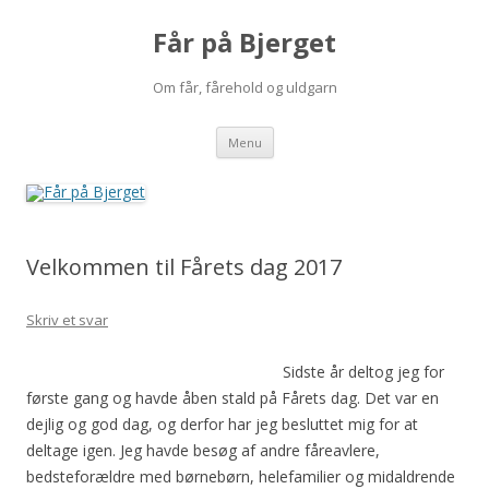
Får på Bjerget
Om får, fårehold og uldgarn
Hop
Menu
til
indhold
Velkommen til Fårets dag 2017
Skriv et svar
Sidste år deltog jeg for
første gang og havde åben stald på Fårets dag. Det var en
dejlig og god dag, og derfor har jeg besluttet mig for at
deltage igen. Jeg havde besøg af andre fåreavlere,
bedsteforældre med børnebørn, helefamilier og midaldrende