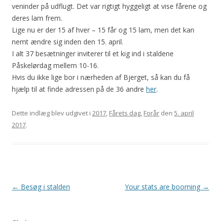
veninder på udflugt. Det var rigtigt hyggeligt at vise fårene og
deres lam frem.
Lige nu er der 15 af hver – 15 får og 15 lam, men det kan
nemt ændre sig inden den 15. april.
I alt 37 besætninger inviterer til et kig ind i staldene
Påskelørdag mellem 10-16.
Hvis du ikke lige bor i nærheden af Bjerget, så kan du få
hjælp til at finde adressen på de 36 andre
her
.
Dette indlæg blev udgivet i
2017
,
Fårets dag
,
Forår
den
5. april
2017
.
Indlægsnavigation
←
Besøg i stalden
Your stats are booming
→