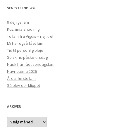
SENESTE INDLÆG
9 dejlige lam
Kuzmina snød mig
To lam fra Vigdis – nej, tre!
Mi har også fået lam
Tid til personlig pleje
Solskins-påske-tirsdag
Nuuk har fået søndagslam
Navnetema 2026
Årets første lam
Så blev der klippet
ARKIVER
Arkiver