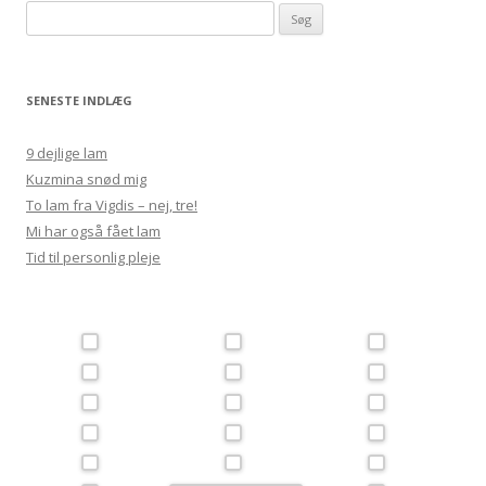
Søg
efter:
SENESTE INDLÆG
9 dejlige lam
Kuzmina snød mig
To lam fra Vigdis – nej, tre!
Mi har også fået lam
Tid til personlig pleje