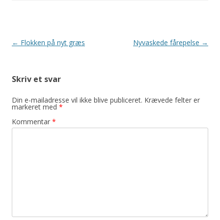
Indlægsnavigation
←
Flokken på nyt græs
Nyvaskede fårepelse
→
Skriv et svar
Din e-mailadresse vil ikke blive publiceret.
Krævede felter er
markeret med
*
Kommentar
*