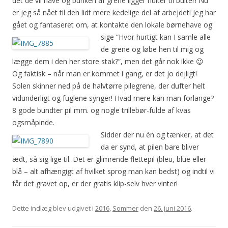
det de vil have og bunken af grene ligger hulter til bulter! Nu
er jeg så nået til den lidt mere kedelige del af arbejdet! Jeg har
gået og fantaseret om, at kontakte den lokale børnehave og
sige “Hvor
hurtigt kan I samle alle
de grene og løbe hen til mig og
lægge dem i den her store stak?”, men det går nok ikke 😉
Og faktisk – når man er kommet i gang, er det jo dejligt!
Solen skinner ned på de halvtørre pilegrene, der dufter helt
vidunderligt og fuglene synger! Hvad mere kan man forlange?
8 gode bundter pil mm. og nogle trillebør-fulde af kvas
ogsmåpinde.
Sidder der nu én og tænker, at det
da er synd, at pilen bare bliver
ædt, så sig lige til. Det er glimrende flettepil (bleu, blue eller
blå – alt afhængigt af hvilket sprog man kan bedst) og indtil vi
får det gravet op, er der gratis klip-selv hver vinter!
Dette indlæg blev udgivet i
2016
,
Sommer
den
26. juni 2016
.