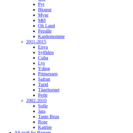
Pyt
Blomst
Myse
MØ
Oh Land
Persille
Kardemomme
2011-2015
Enya
Sylfiden
Cuba
Lys
Yding
Prinsessen
Safran
Turid
Tågehornet
Perle
2002-2010
Sofie
Jara
Tante Brun
Rose
Katrine
Alt godt fra Bjerget