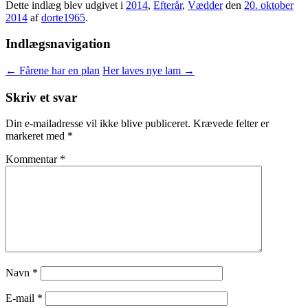
Dette indlæg blev udgivet i
2014
,
Efterår
,
Vædder
den
20. oktober
2014
af
dorte1965
.
Indlægsnavigation
←
Fårene har en plan
Her laves nye lam
→
Skriv et svar
Din e-mailadresse vil ikke blive publiceret.
Krævede felter er
markeret med
*
Kommentar
*
Navn
*
E-mail
*