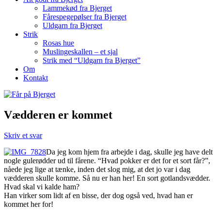
Lammekød fra Bjerget
Fårespegepølser fra Bjerget
Uldgarn fra Bjerget
Strik
Rosas hue
Muslingeskallen – et sjal
Strik med “Uldgarn fra Bjerget”
Om
Kontakt
Vædderen er kommet
Skriv et svar
Da jeg kom hjem fra arbejde i dag, skulle jeg have delt
nogle gulerødder ud til fårene. “Hvad pokker er det for et sort får?”,
nåede jeg lige at tænke, inden det slog mig, at det jo var i dag
vædderen skulle komme. Så nu er han her! En sort gotlandsvædder.
Hvad skal vi kalde ham?
Han virker som lidt af en bisse, der dog også ved, hvad han er
kommet her for!