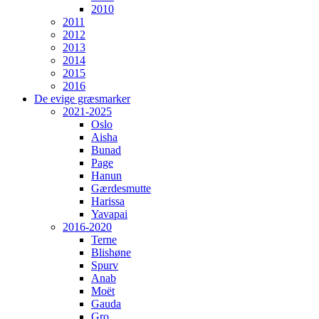
2010
2011
2012
2013
2014
2015
2016
De evige græsmarker
2021-2025
Oslo
Aisha
Bunad
Page
Hanun
Gærdesmutte
Harissa
Yavapai
2016-2020
Terne
Blishøne
Spurv
Anab
Moët
Gauda
Gro