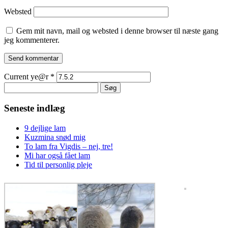
Websted
Gem mit navn, mail og websted i denne browser til næste gang
jeg kommenterer.
Current ye@r
*
Søg
efter:
Seneste indlæg
9 dejlige lam
Kuzmina snød mig
To lam fra Vigdis – nej, tre!
Mi har også fået lam
Tid til personlig pleje