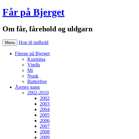
Får på Bjerget
Om får, fårehold og uldgarn
Hop til indhold
Menu
Fårene på Bjerget
Kuzmina
Vigdís
Mi
Nuuk
Butterfree
Årenes gang
2002-2010
2002
2003
2004
2005
2006
2007
2008
2009