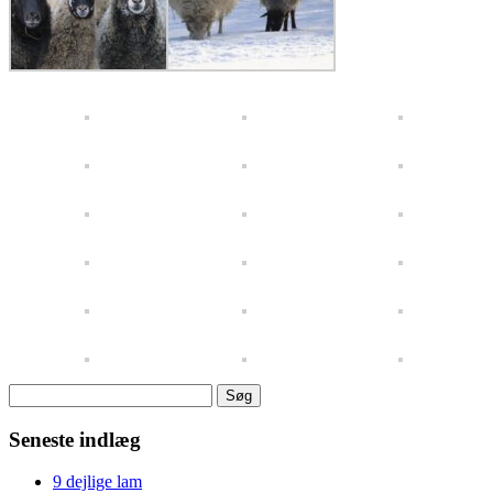
Søg
efter:
Seneste indlæg
9 dejlige lam