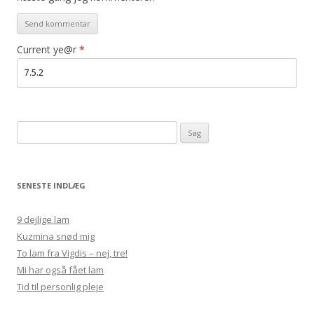
Current ye@r
*
Søg
efter:
SENESTE INDLÆG
9 dejlige lam
Kuzmina snød mig
To lam fra Vigdis – nej, tre!
Mi har også fået lam
Tid til personlig pleje