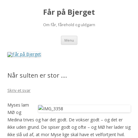
Får på Bjerget
Om får, fårehold og uldgarn
Hop
Menu
til
indhold
Når sulten er stor ….
Skriv et svar
Myses lam
MØ og
Medina trives og har det godt. De vokser godt – og det er
ikke uden grund. De spiser godt og ofte – og MØ her lader sig
ikke slå ud af, at mor Myse lige skal have et velfortjent hvil.