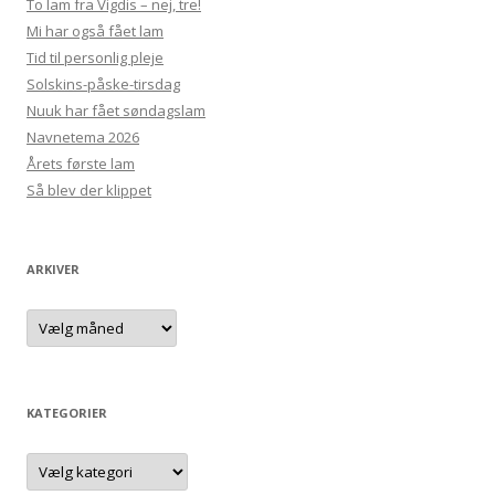
To lam fra Vigdis – nej, tre!
Mi har også fået lam
Tid til personlig pleje
Solskins-påske-tirsdag
Nuuk har fået søndagslam
Navnetema 2026
Årets første lam
Så blev der klippet
ARKIVER
Arkiver
KATEGORIER
Kategorier