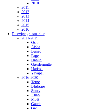
2010
2011
2012
2013
2014
2015
2016
De evige græsmarker
2021-2025
Oslo
Aisha
Bunad
Page
Hanun
Gærdesmutte
Harissa
Yavapai
2016-2020
Terne
Blishøne
Spurv
Anab
Moët
Gauda
Gro