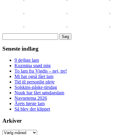
Søg
efter:
Seneste indlæg
9 dejlige lam
Kuzmina snød mig
To lam fra Vigdis – nej, tre!
Mi har også fået lam
Tid til personlig pleje
Solskins-påske-tirsdag
Nuuk har fået søndagslam
Navnetema 2026
Årets første lam
Så blev der klippet
Arkiver
Arkiver