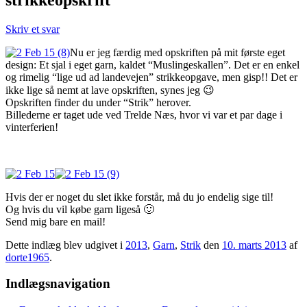
Skriv et svar
Nu er jeg færdig med opskriften på mit første eget
design: Et sjal i eget garn, kaldet “Muslingeskallen”. Det er en enkel
og rimelig “lige ud ad landevejen” strikkeopgave, men gisp!! Det er
ikke lige så nemt at lave opskriften, synes jeg 😉
Opskriften finder du under “Strik” herover.
Billederne er taget ude ved Trelde Næs, hvor vi var et par dage i
vinterferien!
Hvis der er noget du slet ikke forstår, må du jo endelig sige til!
Og hvis du vil købe garn ligeså 🙂
Send mig bare en mail!
Dette indlæg blev udgivet i
2013
,
Garn
,
Strik
den
10. marts 2013
af
dorte1965
.
Indlægsnavigation