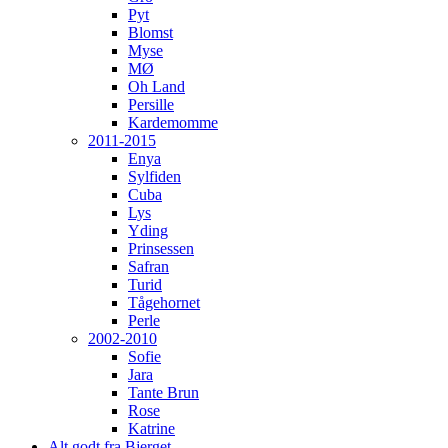
Pyt
Blomst
Myse
MØ
Oh Land
Persille
Kardemomme
2011-2015
Enya
Sylfiden
Cuba
Lys
Yding
Prinsessen
Safran
Turid
Tågehornet
Perle
2002-2010
Sofie
Jara
Tante Brun
Rose
Katrine
Alt godt fra Bjerget