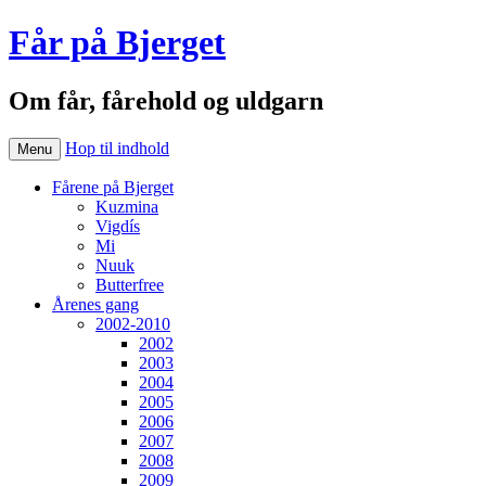
Får på Bjerget
Om får, fårehold og uldgarn
Hop til indhold
Menu
Fårene på Bjerget
Kuzmina
Vigdís
Mi
Nuuk
Butterfree
Årenes gang
2002-2010
2002
2003
2004
2005
2006
2007
2008
2009