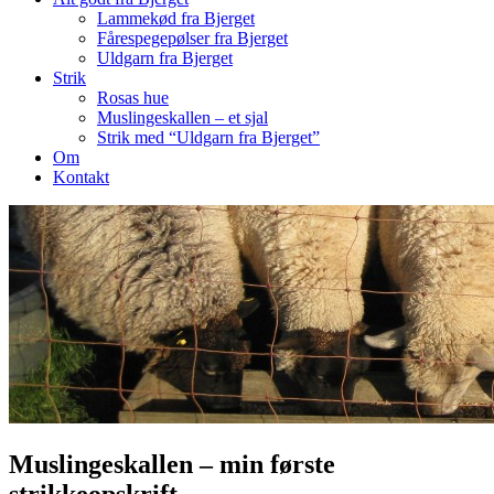
Lammekød fra Bjerget
Fårespegepølser fra Bjerget
Uldgarn fra Bjerget
Strik
Rosas hue
Muslingeskallen – et sjal
Strik med “Uldgarn fra Bjerget”
Om
Kontakt
Muslingeskallen – min første
strikkeopskrift