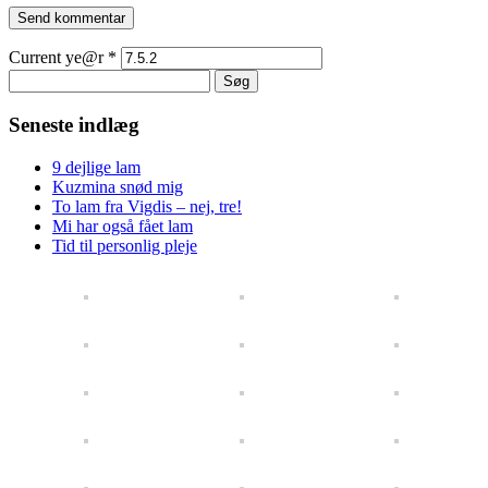
Current ye@r
*
Søg
efter:
Seneste indlæg
9 dejlige lam
Kuzmina snød mig
To lam fra Vigdis – nej, tre!
Mi har også fået lam
Tid til personlig pleje