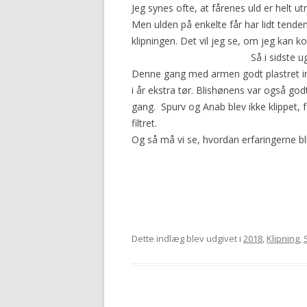
Jeg synes ofte, at fårenes uld er helt utro
2016
Men ulden på enkelte får har lidt tenden
klipningen. Det vil jeg se, om jeg ka
Så i
sidste ug
Denne gang med armen godt plastret ind
i år ekstra tør. Blishønens var også godt
gang. Spurv og Anab blev ikke klippet, fo
filtret.
Og så må vi se, hvordan erfaringerne bliv
Dette indlæg blev udgivet i
2018
,
Klipning
,