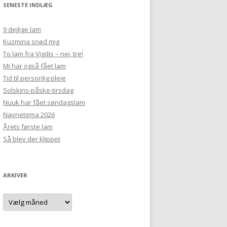
SENESTE INDLÆG
9 dejlige lam
Kuzmina snød mig
To lam fra Vigdis – nej, tre!
Mi har også fået lam
Tid til personlig pleje
Solskins-påske-tirsdag
Nuuk har fået søndagslam
Navnetema 2026
Årets første lam
Så blev der klippet
ARKIVER
Arkiver