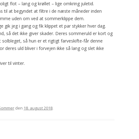
ligt flot – lang og krøllet – lige omkring juletid.
2008
HARISSA
GAUDA
YDING
ROSE
s til at begyndet at filtre i de næste måneder inden
n komme uden om ved at sommerklippe dem.
2009
YAVAPAI
GRO
PRINSESSEN
KATRINE
e gik jeg i gang og fik klippet et par stykker hver dag.
, så det ikke giver skader. Deres sommeruld er kort og
2010
PYT
SAFRAN
 solbleget, så hun er et rigtigt farveskifte-får denne
r deres uld bliver i forvejen ikke så lang og slet ikke
BLOMST
TURID
MYSE
TÅGEHORNET
er til vinter.
MØ
PERLE
OH LAND
PERSILLE
Sommer
den
18. august 2018
.
KARDEMOMME