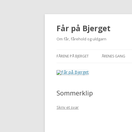
Får på Bjerget
Om får, fårehold og uldgarn
FÅRENE PÅ BJERGET
ÅRENES GANG
KUZMINA
2002-2010
VIGDÍS
2011
Sommerklip
MI
2012
NUUK
2013
Skriv et svar
BUTTERFREE
2014
2015