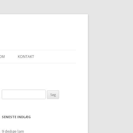
OM
KONTAKT
LLEN – ET SJAL
Søg
“ULDGARN FRA
efter:
SENESTE INDLÆG
9 dejlige lam