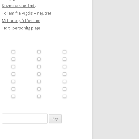
Kuzmina snød mig
To lam fra Vigdis – nej, tre!
Mi har også fået lam
Tid til personlig pleje
Søg
efter: