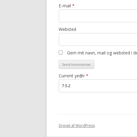
E-mail
*
Websted
Gem mit navn, mail og websted i d
Current ye@r
*
Drevet af WordPress