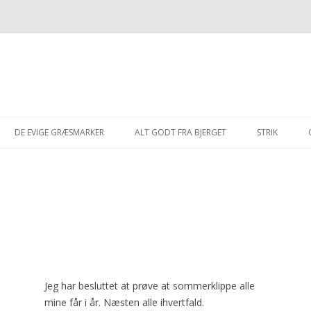
Hop
til
DE EVIGE GRÆSMARKER
ALT GODT FRA BJERGET
STRIK
indhold
2021-2025
2002
LAMMEKØD FRA BJERGET
OSLO
ROSAS HUE
2016-2020
2003
FÅRESPEGEPØLSER FRA BJERGET
AISHA
TERNE
MUSLINGESKA
2011-2015
2004
ULDGARN FRA BJERGET
BUNAD
BLISHØNE
ENYA
STRIK MED 
BJERGET”
2002-2010
2005
PAGE
SPURV
SYLFIDEN
SOFIE
2006
HANUN
ANAB
CUBA
JARA
Jeg har besluttet at prøve at sommerklippe alle
mine får i år. Næsten alle ihvertfald.
2007
GÆRDESMUTTE
MOËT
LYS
TANTE BRUN