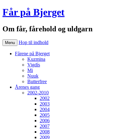
Får på Bjerget
Om får, fårehold og uldgarn
Hop til indhold
Menu
Fårene på Bjerget
Kuzmina
Vigdís
Mi
Nuuk
Butterfree
Årenes gang
2002-2010
2002
2003
2004
2005
2006
2007
2008
2009