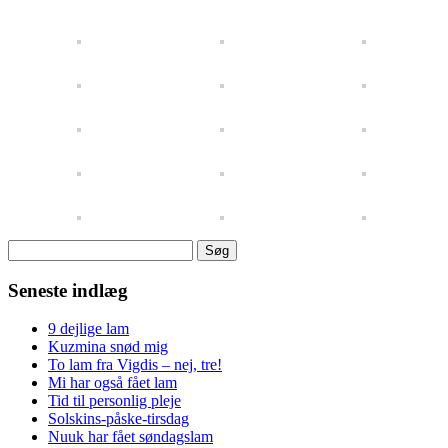
Søg
efter:
Seneste indlæg
9 dejlige lam
Kuzmina snød mig
To lam fra Vigdis – nej, tre!
Mi har også fået lam
Tid til personlig pleje
Solskins-påske-tirsdag
Nuuk har fået søndagslam