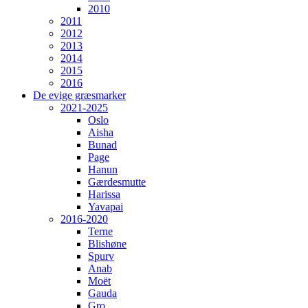
2010
2011
2012
2013
2014
2015
2016
De evige græsmarker
2021-2025
Oslo
Aisha
Bunad
Page
Hanun
Gærdesmutte
Harissa
Yavapai
2016-2020
Terne
Blishøne
Spurv
Anab
Moët
Gauda
Gro