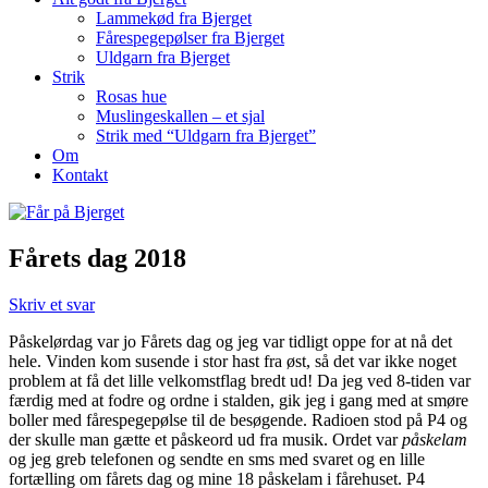
Lammekød fra Bjerget
Fårespegepølser fra Bjerget
Uldgarn fra Bjerget
Strik
Rosas hue
Muslingeskallen – et sjal
Strik med “Uldgarn fra Bjerget”
Om
Kontakt
Fårets dag 2018
Skriv et svar
Påskelørdag var jo Fårets dag og jeg var tidligt oppe for at nå det
hele. Vinden kom susende i stor hast fra øst, så det var ikke noget
problem at få det lille velkomstflag bredt ud! Da jeg ved 8-tiden var
færdig med at fodre og ordne i stalden, gik jeg i gang med at smøre
boller med fårespegepølse til de besøgende. Radioen stod på P4 og
der skulle man gætte et påskeord ud fra musik. Ordet var
påskelam
og jeg greb telefonen og sendte en sms med svaret og en lille
fortælling om fårets dag og mine 18 påskelam i fårehuset. P4