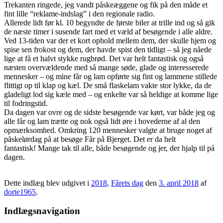
Trekanten ringede, jeg vandt påskeæggene og fik på den måde et
fint lille “reklame-indslag” i den regionale radio.
Allerede lidt før kl. 10 begyndte de første biler at trille ind og så gik
de næste timer i susende fart med et væld af besøgende i alle aldre.
Ved 13-tiden var der et kort ophold mellem dem, der skulle hjem og
spise sen frokost og dem, der havde spist den tidligt – så jeg nåede
lige at få et halvt stykke rugbrød. Det var helt fantastisk og også
næsten overvældende med så mange søde, glade og interesserede
mennesker – og mine får og lam opførte sig fint og lammene stillede
flittigt op til klap og kæl. De små flaskelam vakte stor lykke, da de
gladeligt lod sig kæle med – og enkelte var så heldige at komme lige
til fodringstid.
Da dagen var ovre og de sidste besøgende var kørt, var både jeg og
alle får og lam trætte og nok også lidt øre i hovederne af al den
opmærksomhed. Omkring 120 mennesker valgte at bruge noget af
påskelørdag på at besøge Får på Bjerget. Det er da helt
fantastisk! Mange tak til alle, både besøgende og jer, der hjalp til på
dagen.
Dette indlæg blev udgivet i
2018
,
Fårets dag
den
3. april 2018
af
dorte1965
.
Indlægsnavigation