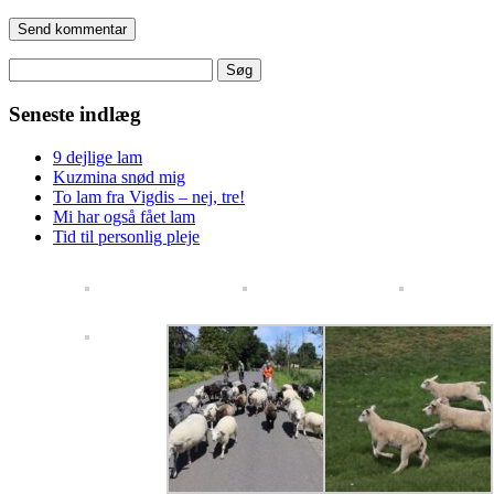
Søg
efter:
Seneste indlæg
9 dejlige lam
Kuzmina snød mig
To lam fra Vigdis – nej, tre!
Mi har også fået lam
Tid til personlig pleje