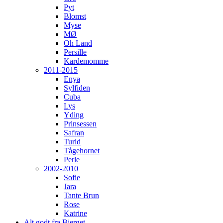
Pyt
Blomst
Myse
MØ
Oh Land
Persille
Kardemomme
2011-2015
Enya
Sylfiden
Cuba
Lys
Yding
Prinsessen
Safran
Turid
Tågehornet
Perle
2002-2010
Sofie
Jara
Tante Brun
Rose
Katrine
Alt godt fra Bjerget