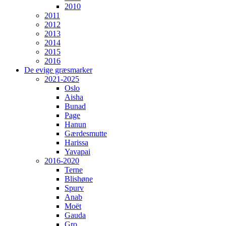
2010
2011
2012
2013
2014
2015
2016
De evige græsmarker
2021-2025
Oslo
Aisha
Bunad
Page
Hanun
Gærdesmutte
Harissa
Yavapai
2016-2020
Terne
Blishøne
Spurv
Anab
Moët
Gauda
Gro