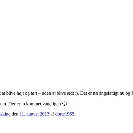
t blive højt og tørt – uden at blive ædt ;). Det er næringsfattigt nu og f
e frem. Der er jo kommet vand igen 🙂
skine
den
11. august 2013
af
dorte1965
.