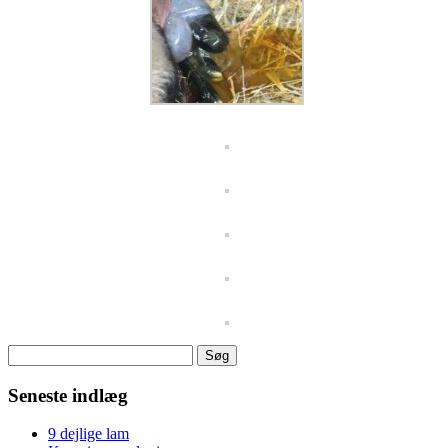
Søg
efter:
Seneste indlæg
9 dejlige lam