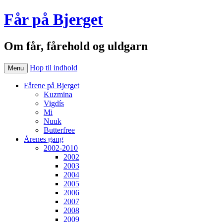
Får på Bjerget
Om får, fårehold og uldgarn
Hop til indhold
Menu
Fårene på Bjerget
Kuzmina
Vigdís
Mi
Nuuk
Butterfree
Årenes gang
2002-2010
2002
2003
2004
2005
2006
2007
2008
2009