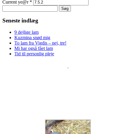
Current ye@r
*
Søg
efter:
Seneste indlæg
9 dejlige lam
Kuzmina snød mig
To lam fra Vigdis – nej, tre!
Mi har også fået lam
Tid til personlig pleje