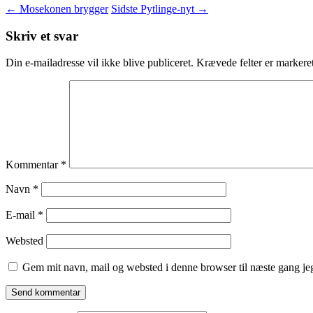
←
Mosekonen brygger
Sidste Pytlinge-nyt
→
Skriv et svar
Din e-mailadresse vil ikke blive publiceret.
Krævede felter er marker
Kommentar
*
Navn
*
E-mail
*
Websted
Gem mit navn, mail og websted i denne browser til næste gang j