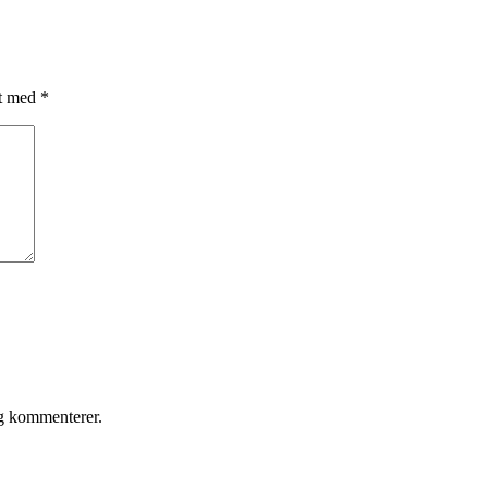
et med
*
eg kommenterer.