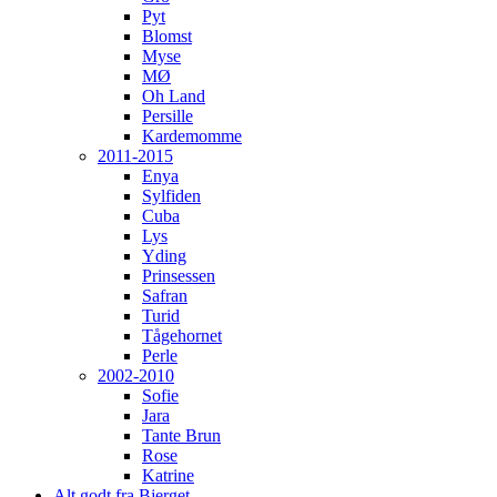
Pyt
Blomst
Myse
MØ
Oh Land
Persille
Kardemomme
2011-2015
Enya
Sylfiden
Cuba
Lys
Yding
Prinsessen
Safran
Turid
Tågehornet
Perle
2002-2010
Sofie
Jara
Tante Brun
Rose
Katrine
Alt godt fra Bjerget