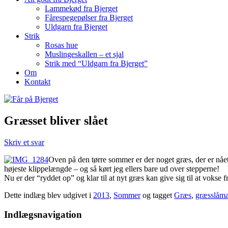
Lammekød fra Bjerget
Fårespegepølser fra Bjerget
Uldgarn fra Bjerget
Strik
Rosas hue
Muslingeskallen – et sjal
Strik med “Uldgarn fra Bjerget”
Om
Kontakt
Græsset bliver slået
Skriv et svar
Oven på den tørre sommer er der noget græs, der er nået a
højeste klippelængde – og så kørt jeg ellers bare ud over stepperne!
Nu er der “ryddet op” og klar til at nyt græs kan give sig til at voks
Dette indlæg blev udgivet i
2013
,
Sommer
og tagget
Græs
,
græsslåma
Indlægsnavigation