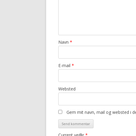
Navn
*
E-mail
*
Websted
Gem mit navn, mail og websted i d
Current ye@r
*