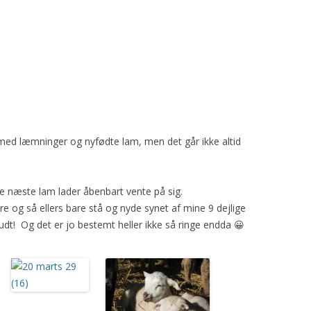
2008
HARISSA
GAUDA
YDING
ROSE
2009
YAVAPAI
GRO
PRINSESSEN
KATRINE
2010
PYT
SAFRAN
BLOMST
TURID
MYSE
TÅGEHORNET
 med læmninger og nyfødte lam, men det går ikke altid
MØ
PERLE
e næste lam lader åbenbart vente på sig.
OH LAND
re og så ellers bare stå og nyde synet af mine 9 dejlige
PERSILLE
udt! Og det er jo bestemt heller ikke så ringe endda 😀
KARDEMOMME