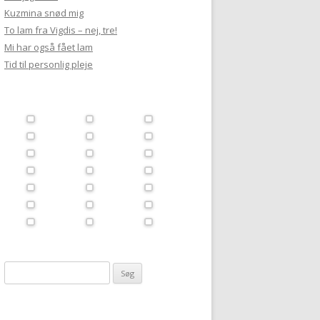
Kuzmina snød mig
To lam fra Vigdis – nej, tre!
Mi har også fået lam
Tid til personlig pleje
Søg
efter: