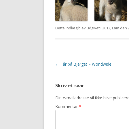
Dette indlæg blev udgivet i
2013
,
Lam
den
Indlægsnavigation
←
Får på Bjerget – Worldwide
Skriv et svar
Din e-mailadresse vil ikke blive publicere
Kommentar
*