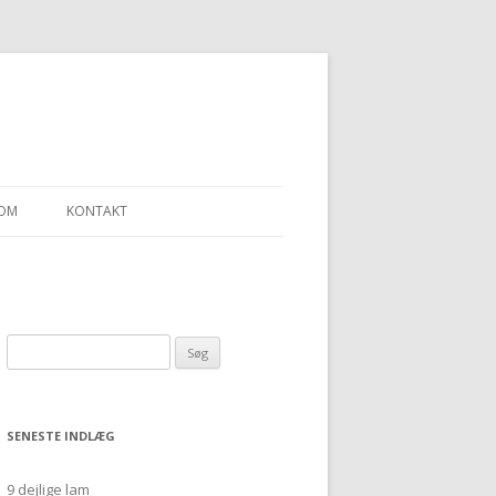
OM
KONTAKT
LLEN – ET SJAL
Søg
“ULDGARN FRA
efter:
SENESTE INDLÆG
9 dejlige lam