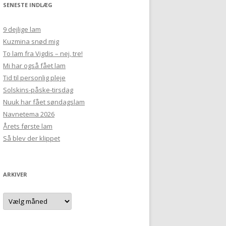
SENESTE INDLÆG
9 dejlige lam
Kuzmina snød mig
To lam fra Vigdis – nej, tre!
Mi har også fået lam
Tid til personlig pleje
Solskins-påske-tirsdag
Nuuk har fået søndagslam
Navnetema 2026
Årets første lam
Så blev der klippet
ARKIVER
Arkiver