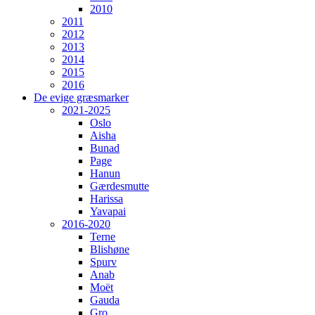
2010
2011
2012
2013
2014
2015
2016
De evige græsmarker
2021-2025
Oslo
Aisha
Bunad
Page
Hanun
Gærdesmutte
Harissa
Yavapai
2016-2020
Terne
Blishøne
Spurv
Anab
Moët
Gauda
Gro