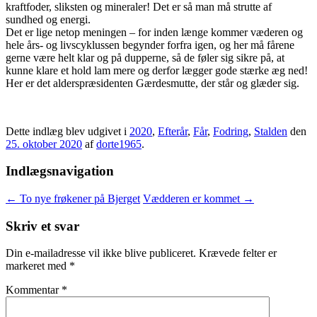
kraftfoder, sliksten og mineraler! Det er så man må strutte af
sundhed og energi.
Det er lige netop meningen – for inden længe kommer væderen og
hele års- og livscyklussen begynder forfra igen, og her må fårene
gerne være helt klar og på dupperne, så de føler sig sikre på, at
kunne klare et hold lam mere og derfor lægger gode stærke æg ned!
Her er det alderspræsidenten Gærdesmutte, der står og glæder sig.
Dette indlæg blev udgivet i
2020
,
Efterår
,
Får
,
Fodring
,
Stalden
den
25. oktober 2020
af
dorte1965
.
Indlægsnavigation
←
To nye frøkener på Bjerget
Vædderen er kommet
→
Skriv et svar
Din e-mailadresse vil ikke blive publiceret.
Krævede felter er
markeret med
*
Kommentar
*