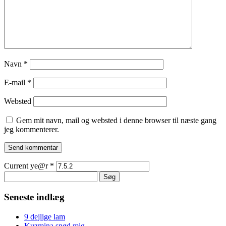
Navn
*
E-mail
*
Websted
Gem mit navn, mail og websted i denne browser til næste gang
jeg kommenterer.
Current ye@r
*
Søg
efter:
Seneste indlæg
9 dejlige lam
Kuzmina snød mig