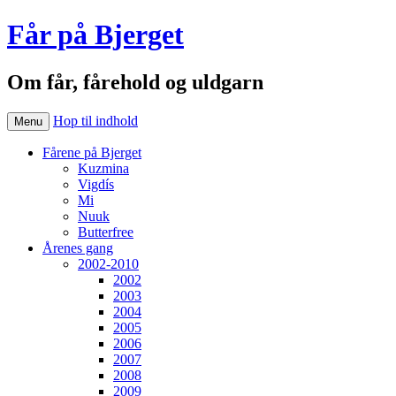
Får på Bjerget
Om får, fårehold og uldgarn
Hop til indhold
Menu
Fårene på Bjerget
Kuzmina
Vigdís
Mi
Nuuk
Butterfree
Årenes gang
2002-2010
2002
2003
2004
2005
2006
2007
2008
2009