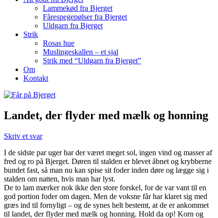
Lammekød fra Bjerget
Fårespegepølser fra Bjerget
Uldgarn fra Bjerget
Strik
Rosas hue
Muslingeskallen – et sjal
Strik med “Uldgarn fra Bjerget”
Om
Kontakt
Landet, der flyder med mælk og honning
Skriv et svar
I de sidste par uger har der været meget sol, ingen vind og masser af
fred og ro på Bjerget. Døren til stalden er blevet åbnet og krybberne
bundet fast, så man nu kan spise sit foder inden døre og lægge sig i
stalden om natten, hvis man har lyst.
De to lam mærker nok ikke den store forskel, for de var vant til en
god portion foder om dagen. Men de voksne får har klaret sig med
græs ind til fornyligt – og de synes helt bestemt, at de er ankommet
til landet, der flyder med mælk og honning. Hold da op! Korn og