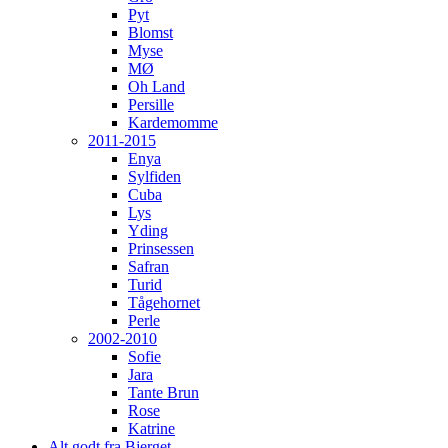
Pyt
Blomst
Myse
MØ
Oh Land
Persille
Kardemomme
2011-2015
Enya
Sylfiden
Cuba
Lys
Yding
Prinsessen
Safran
Turid
Tågehornet
Perle
2002-2010
Sofie
Jara
Tante Brun
Rose
Katrine
Alt godt fra Bjerget