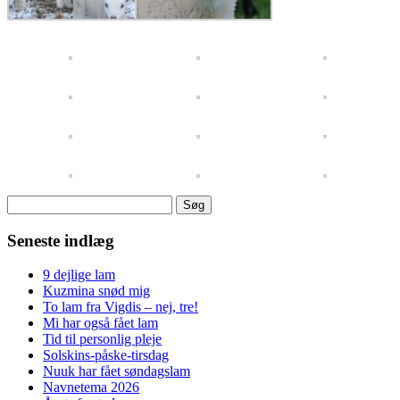
Søg
efter:
Seneste indlæg
9 dejlige lam
Kuzmina snød mig
To lam fra Vigdis – nej, tre!
Mi har også fået lam
Tid til personlig pleje
Solskins-påske-tirsdag
Nuuk har fået søndagslam
Navnetema 2026