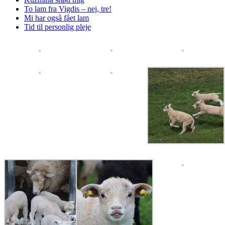
To lam fra Vigdis – nej, tre!
Mi har også fået lam
Tid til personlig pleje